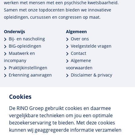
werken met mensen met een psychische kwets­baar­heid.
Samen met onze top­docenten bieden we innova­tieve
opleidingen, cursussen en congres­sen op maat.
Onderwijs
Algemeen
Bij- en nascholing
Over ons
BIG-opleidingen
Veelgestelde vragen
Maatwerk en
Contact
incompany
Algemene
Praktijkinstellingen
voorwaarden
Erkenning aanvragen
Disclaimer & privacy
Cookies
De RINO Groep gebruikt cookies en daarmee
Meer dan 250 opleidingen
vergelijkbare technieken om jou een optimale
Alle BIG-opleidingen in huis
bezoekerservaring te bieden. Met deze cookies
Cedeo-erkend en CRKBO-geregistreerd
kunnen wij geaggregeerde informatie verzamelen
Gemiddelde beoordeling 8,4