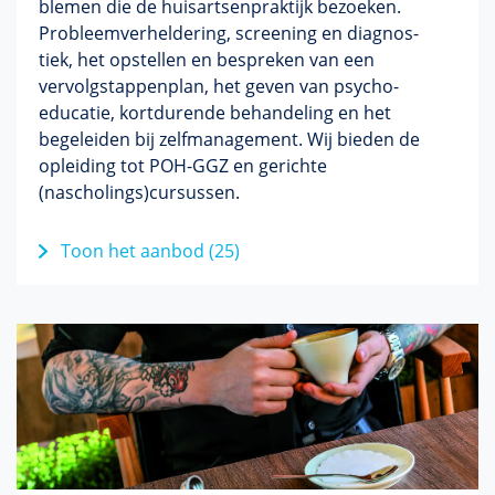
ble­men die de huisartsenprak­tijk bezoeken.
Probleemverheldering, screening en diag­nos­
tiek, het opstellen en bespreken van een
vervolgstappenplan, het geven van psycho-
educatie, kort­durende behan­del­ing en het
bege­leiden bij zelfmanagement. Wij bieden de
opleiding tot POH-GGZ en gerichte
(nascholings)cursussen.
Toon het aanbod (25)