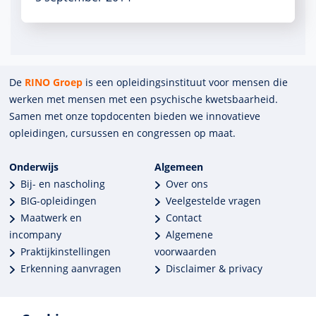
De
RINO Groep
is een opleidings­insti­tuut voor mensen die
werken met mensen met een psychische kwets­baar­heid.
Samen met onze top­docenten bieden we innova­tieve
opleidingen, cursussen en congres­sen op maat.
Onderwijs
Algemeen
Bij- en nascholing
Over ons
BIG-opleidingen
Veelgestelde vragen
Maatwerk en
Contact
incompany
Algemene
Praktijkinstellingen
voorwaarden
Erkenning aanvragen
Disclaimer & privacy