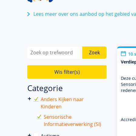
Lees meer over ons aanbod op het gebied va
Zoek
10 
Verdie
Wis filter(s)
Deze cu
Sensori
Categorie
redener
Anders Kijken naar
Kinderen
Sensorische
Accredi
Informatieverwerking (SI)