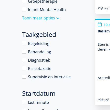
Groepstherapie
Plek vrij
Infant Mental Health
Toon meer opties
10 
Basismo
Taakgebied
Begeleiding
Eten is
de­ren 
Behandeling
Diagnostiek
Risicotaxatie
Supervisie en intervisie
Accredi
Startdatum
Plek vrij
last minute