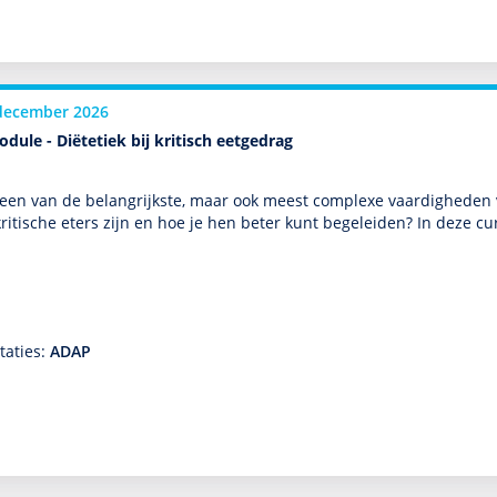
december 2026
dule - Diëtetiek bij kritisch eetgedrag
 een van de belang­rijkste, maar ook meest complexe vaar­dig­heden
kritische eters zijn en hoe je hen beter kunt bege­leiden? In deze cu
taties:
ADAP