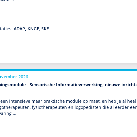
taties:
ADAP, KNGF, SKF
ovember 2026
pingsmodule - Sensorische Informatieverwerking: nieuwe inzichte
 een intensieve maar prak­tische module op maat, en heb je al heel 
go­thera­peuten, fysiothera­peuten en logopedisten die al eerder 
varing …