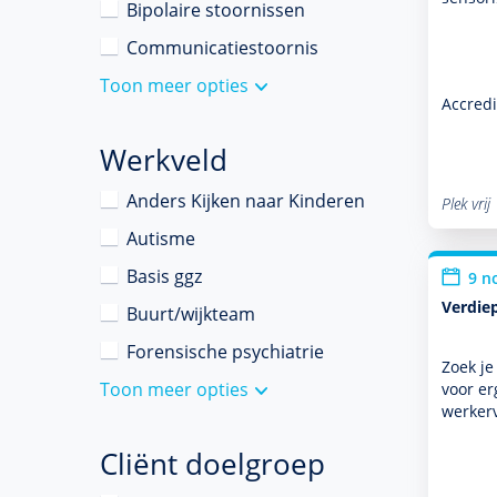
Bipolaire stoornissen
Communicatiestoornis
Toon meer opties
Accredi
Werkveld
Anders Kijken naar Kinderen
Plek vrij
Autisme
Basis ggz
9 n
Verdie
Buurt/wijkteam
Forensische psychiatrie
Zoek je
Toon meer opties
voor er
werker
Cliënt doelgroep