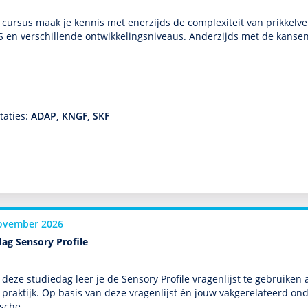
 cursus maak je kennis met enerzijds de complexiteit van prikkelver
 en ver­schil­lende ont­wikke­lingsniveaus. Anderzijds met de kans
taties:
ADAP, KNGF, SKF
ovember 2026
ag Sensory Profile
 deze studiedag leer je de Sensory Profile vragenlijst te gebruiken
 prak­tijk. Op basis van deze vragenlijst én jouw vakgerelateerd
ische …