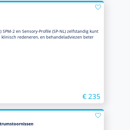
SPM-2 en Sensory-Profile (SP-NL) zelf­standig kunt
n klinisch redeneren, en behan­deladviezen beter
€ 235
ctrumstoornissen