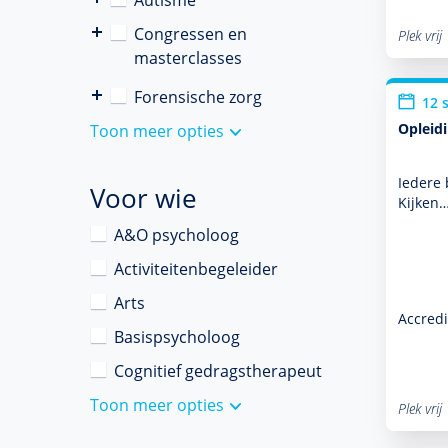
Autisme
Congressen en
Plek vrij
masterclasses
Forensische zorg
12 
Opleidi
Toon meer opties
Iedere 
Voor wie
Kijken…
A&O psycholoog
Activiteitenbegeleider
Arts
Accredi
Basispsycholoog
Cognitief gedragstherapeut
Toon meer opties
Plek vrij