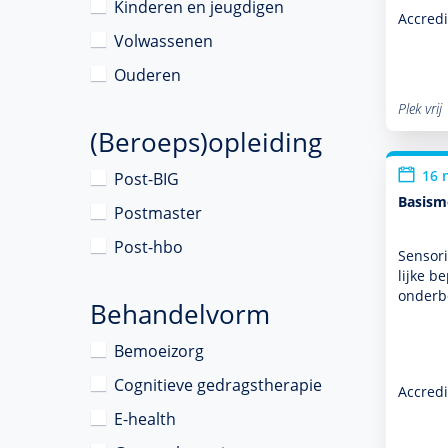
Kinderen en jeugdigen
Accredi
Volwassenen
Ouderen
Plek vrij
(Beroeps)opleiding
16 
Post-BIG
Basism
Postmaster
Post-hbo
Sensori
lijke b
onder
Behandelvorm
Bemoeizorg
Cognitieve gedragstherapie
Accredi
E-health