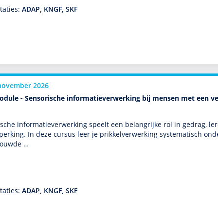
taties:
ADAP, KNGF, SKF
november 2026
odule - Sensorische informatieverwerking bij mensen met een ve
sche infor­matieverwerking speelt een belang­rijke rol in gedrag, l
eper­king. In deze cursus leer je prikkelverwerking syste­ma­tisch on
bouwde …
taties:
ADAP, KNGF, SKF