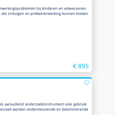
werkingspro­ble­men bij kin­de­ren en vol­was­senen
en die zintuigen en prikkelverwerking kunnen bieden
€ 895
 als aan­vullend onder­zoeksinstrument voor gebruik
 onder­zoek worden onder­steunende en belemmerende