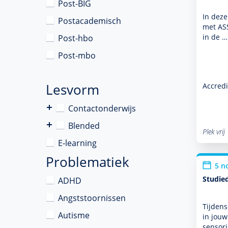
Post-BIG
In deze
Postacademisch
met ASS
in de …
Post-hbo
Post-mbo
Lesvorm
Accredi
Contactonderwijs
Blended
Plek vrij
E-learning
Problematiek
5 n
Studied
ADHD
Angststoornissen
Tijdens
Autisme
in jouw
sensor