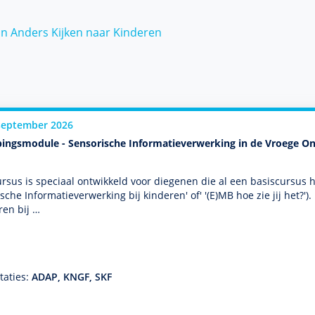
n Anders Kijken naar Kinderen
september 2026
pingsmodule - Sensorische Informatieverwerking in de Vroege O
rsus is speciaal ontwik­keld voor diegenen die al een basis­cursus 
sche Informatieverwerking bij kin­de­ren' of' '(E)MB hoe zie jij het?')
en bij …
taties:
ADAP, KNGF, SKF