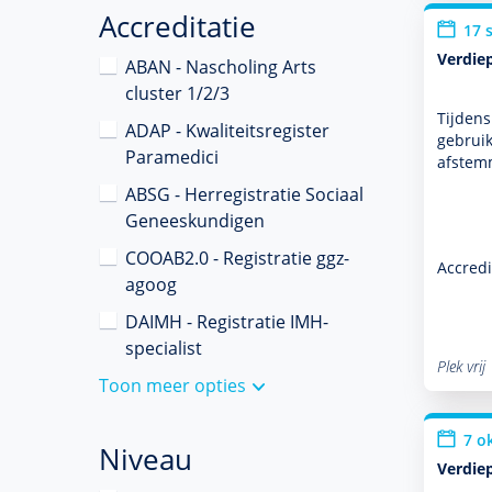
Accreditatie
17 
Verdie
ABAN - Nascholing Arts
cluster 1/2/3
Tijdens
ADAP - Kwaliteitsregister
gebruik
Paramedici
afstem
ABSG - Herregistratie Sociaal
Geneeskundigen
COOAB2.0 - Registratie ggz-
Accredi
agoog
DAIMH - Registratie IMH-
specialist
Plek vrij
Toon meer opties
7 o
Niveau
Verdie