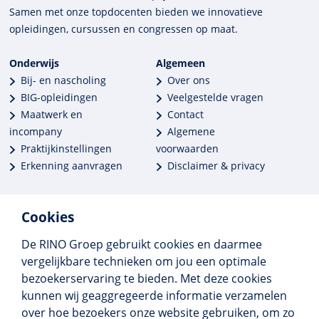
Samen met onze top­docenten bieden we innova­tieve
opleidingen, cursussen en congres­sen op maat.
Onderwijs
Algemeen
Bij- en nascholing
Over ons
BIG-opleidingen
Veelgestelde vragen
Maatwerk en
Contact
incompany
Algemene
Praktijkinstellingen
voorwaarden
Erkenning aanvragen
Disclaimer & privacy
Cookies
De RINO Groep gebruikt cookies en daarmee
Meer dan 250 opleidingen
vergelijkbare technieken om jou een optimale
Alle BIG-opleidingen in huis
bezoekerservaring te bieden. Met deze cookies
Cedeo-erkend en CRKBO-geregistreerd
kunnen wij geaggregeerde informatie verzamelen
Gemiddelde beoordeling 8,4
over hoe bezoekers onze website gebruiken, om zo