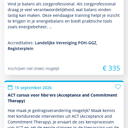
Vind je balans als zorgprofessional. Als zorgprofessional
draag je veel verant­woordelijk­heid, wat balans vinden
lastig kan maken. Deze eendaagse training helpt je inzicht
te krijgen in je energiebalans en biedt prak­tische tools
zoals energiebeheer, …
Accreditaties:
Landelijke Vereniging POH-GGZ,
Registerplein
€ 335
Inschrijven niet (meer) mogelijk
15 september 2026
ACT cursus voor hbo'ers (Acceptance and Commitment
Therapy)
Hoe maak je gedragsveran­de­ring moge­lijk? Maak kennis
met kort­durende inter­venties uit ACT (Acceptance and
Commitment Therapy). Je ervaart de zes kernprocessen
van ACT en zet de eerste stappen in de toe­pas­sing van de