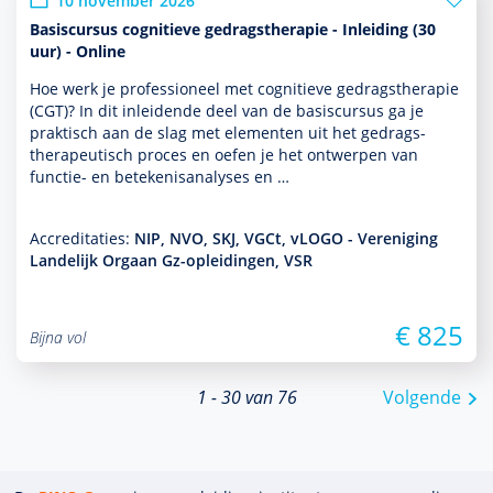
10 november 2026
Basiscursus cognitieve gedragstherapie - Inleiding (30
uur) - Online
Hoe werk je professioneel met cogni­tieve gedrags­thera­pie
(CGT)? In dit inleidende deel van de basis­cursus ga je
prak­tisch aan de slag met elementen uit het gedrags­
thera­peu­tisch proces en oefen je het ontwerpen van
functie- en bete­kenisanalyses en …
Accreditaties:
NIP, NVO, SKJ, VGCt, vLOGO - Vereniging
Landelijk Orgaan Gz-opleidingen, VSR
€ 825
Bijna vol
1 - 30 van 76
Volgende