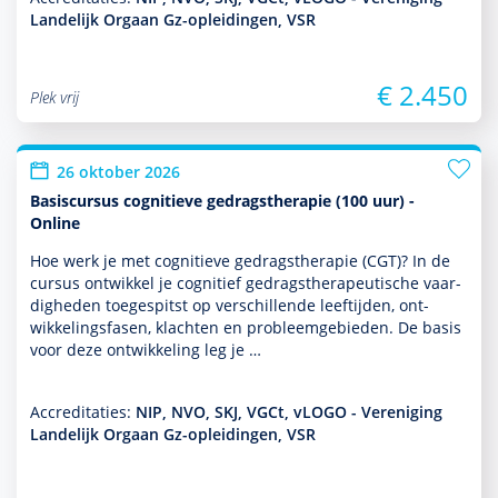
Landelijk Orgaan Gz-opleidingen, VSR
€ 2.450
Plek vrij
26 oktober 2026
Basiscursus cognitieve gedragstherapie (100 uur) -
Online
Hoe werk je met cogni­tieve gedrags­thera­pie (CGT)? In de
cursus ontwik­kel je cognitief gedrags­thera­peu­tische vaar­
dig­heden toegespitst op ver­schil­lende leeftijden, ont­
wikke­lingsfasen, klachten en probleemgebieden. De basis
voor deze ont­wikke­ling leg je …
Accreditaties:
NIP, NVO, SKJ, VGCt, vLOGO - Vereniging
Landelijk Orgaan Gz-opleidingen, VSR