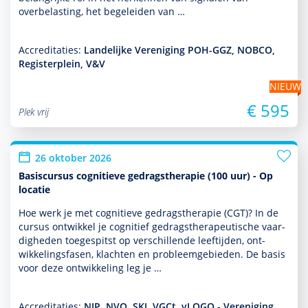
overbelasting, het bege­leiden van …
Accreditaties:
Landelijke Vereniging POH-GGZ, NOBCO,
Registerplein, V&V
NIEUW
€ 595
Plek vrij
26 oktober 2026
Basiscursus cognitieve gedragstherapie (100 uur) - Op
locatie
Hoe werk je met cogni­tieve gedrags­thera­pie (CGT)? In de
cursus ontwik­kel je cognitief gedrags­thera­peu­tische vaar­
dig­heden toegespitst op ver­schil­lende leeftijden, ont­
wikke­lingsfasen, klachten en probleemgebieden. De basis
voor deze ont­wikke­ling leg je …
Accreditaties:
NIP, NVO, SKJ, VGCt, vLOGO - Vereniging