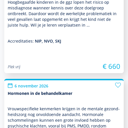
Hoogbegaafde kin­de­ren in de ggz lopen het risico op
misdiag­nose wanneer kennis over deze doel­groep
ontbreekt. Daardoor wordt de werkelijke proble­ma­tiek in
veel gevallen laat opgemerkt en krijgt het kind niet de
juiste hulp. Wil je je leren verplaatsen in …
Accreditaties:
NIP, NVO, SKJ
€ 660
Plek vrij
6 november 2026
Hormonen in de behandelkamer
Vrouwspeci­fieke kenmerken krijgen in de mentale gezond­
heids­zorg nog onvol­doende aan­dacht. Hormonale
schommelingen kunnen een grote invloed hebben op
psychische klachten, vooral bij PMS, PMDD, ron­dom