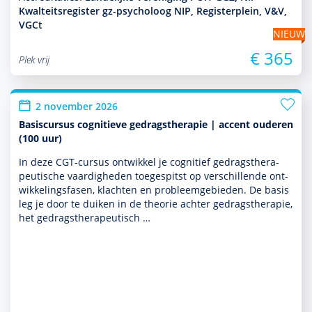
Kwalteitsregister gz-psycholoog NIP, Registerplein, V&V,
VGCt
NIEUW
€ 365
Plek vrij
2 november 2026
Basiscursus cognitieve gedragstherapie | accent ouderen
(100 uur)
In deze CGT-cursus ontwik­kel je cognitief gedrags­thera­
peu­tische vaar­dig­heden toegespitst op ver­schil­lende ont­
wikke­lingsfasen, klachten en probleemgebieden. De basis
leg je door te duiken in de theorie achter gedrags­thera­pie,
het gedrags­thera­peu­tisch …