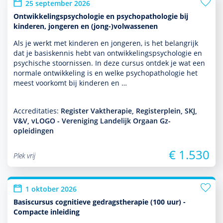
25 september 2026
Ontwikkelingspsychologie en psychopathologie bij
kinderen, jongeren en (jong-)volwassenen
Als je werkt met kin­de­ren en jongeren, is het belang­rijk
dat je basis­kennis hebt van ont­wikke­lingspsycho­logie en
psychische stoor­nissen. In deze cursus ontdek je wat een
normale ont­wikke­ling is en welke psycho­patho­logie het
meest voorkomt bij kin­de­ren en …
Accreditaties:
Register Vaktherapie, Registerplein, SKJ,
V&V, vLOGO - Vereniging Landelijk Orgaan Gz-
opleidingen
€ 1.530
Plek vrij
1 oktober 2026
Basiscursus cognitieve gedragstherapie (100 uur) -
Compacte inleiding