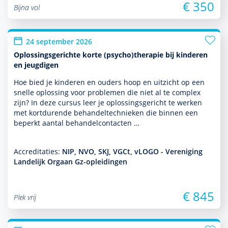
€ 350
Bijna vol
24 september 2026
Oplossingsgerichte korte (psycho)therapie bij kinderen
en jeugdigen
Hoe bied je kin­de­ren en ouders hoop en uitzicht op een
snelle oplos­sing voor pro­ble­men die niet al te complex
zijn? In deze cursus leer je oplos­sings­gericht te werken
met kort­durende behan­deltech­nieken die binnen een
beperkt aantal behan­delcontacten …
Accreditaties:
NIP, NVO, SKJ, VGCt, vLOGO - Vereniging
Landelijk Orgaan Gz-opleidingen
€ 845
Plek vrij