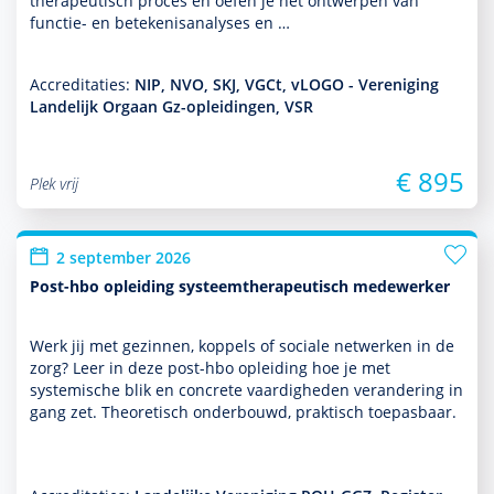
thera­peu­tisch proces en oefen je het ontwerpen van
functie- en bete­kenisanalyses en …
Accreditaties:
NIP, NVO, SKJ, VGCt, vLOGO - Vereniging
Landelijk Orgaan Gz-opleidingen, VSR
€ 895
Plek vrij
2 september 2026
Post-hbo opleiding systeemtherapeutisch medewerker
Werk jij met gezin­nen, koppels of sociale netwerken in de
zorg? Leer in deze post-hbo opleiding hoe je met
systemische blik en concrete vaar­dig­heden veran­de­ring in
gang zet. Theoretisch onderbouwd, prak­tisch toepasbaar.