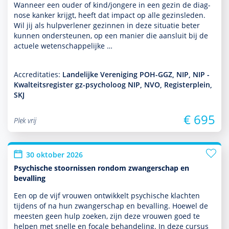
Wanneer een ouder of kind/jongere in een gezin de diag­
nose kanker krijgt, heeft dat impact op alle gezinsleden.
Wil jij als hulp­ver­le­ner gezin­nen in deze situatie beter
kunnen onder­steunen, op een manier die aansluit bij de
actuele weten­schappe­lijke …
Accreditaties:
Landelijke Vereniging POH-GGZ, NIP, NIP -
Kwalteitsregister gz-psycholoog NIP, NVO, Registerplein,
SKJ
€ 695
Plek vrij
30 oktober 2026
Psychische stoornissen rondom zwangerschap en
bevalling
Een op de vijf vrouwen ontwik­kelt psychische klachten
tijdens of na hun zwangerschap en bevalling. Hoewel de
meesten geen hulp zoeken, zijn deze vrouwen goed te
helpen met snelle en focale behan­del­ing. In deze cursus