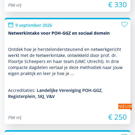
€ 330
Plek vrij
9 september 2026
Netwerkintake voor POH-GGZ en sociaal domein
Ontdek hoe je herstelonder­steunend en netwerkgericht
werkt met de Netwerkintake, ontwik­keld door prof. dr.
Floortje Scheepers en haar team (UMC Utrecht). In drie
compacte dagdelen vertaal je deze metho­diek naar jouw
eigen prak­tijk en leer je hoe je …
Accreditaties:
Landelijke Vereniging POH-GGZ,
Registerplein, SKJ, V&V
NIEUW
€ 250
Plek vrij