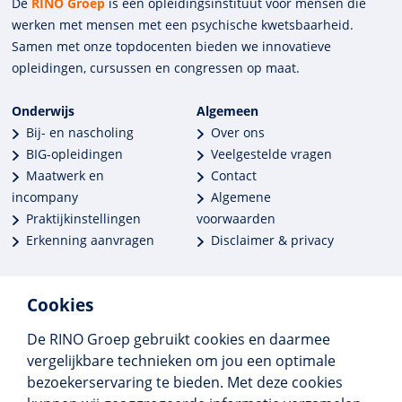
De
RINO Groep
is een opleidings­insti­tuut voor mensen die
werken met mensen met een psychische kwets­baar­heid.
Samen met onze top­docenten bieden we innova­tieve
opleidingen, cursussen en congres­sen op maat.
Onderwijs
Algemeen
Bij- en nascholing
Over ons
BIG-opleidingen
Veelgestelde vragen
Maatwerk en
Contact
incompany
Algemene
Praktijkinstellingen
voorwaarden
Erkenning aanvragen
Disclaimer & privacy
Cookies
De RINO Groep gebruikt cookies en daarmee
Meer dan 250 opleidingen
vergelijkbare technieken om jou een optimale
Alle BIG-opleidingen in huis
bezoekerservaring te bieden. Met deze cookies
Cedeo-erkend en CRKBO-geregistreerd