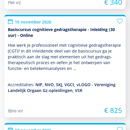
€ 340
Plek vrij
10 november 2026
Basiscursus cognitieve gedragstherapie - Inleiding (30
uur) - Online
Hoe werk je professioneel met cogni­tieve gedrags­thera­pie
(CGT)? In dit inleidende deel van de basis­cursus ga je
prak­tisch aan de slag met elementen uit het gedrags­
thera­peu­tisch proces en oefen je het ontwerpen van
functie- en bete­kenisanalyses en …
Accreditaties:
NIP, NVO, SKJ, VGCt, vLOGO - Vereniging
Landelijk Orgaan Gz-opleidingen, VSR
€ 825
Bijna vol