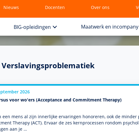
Nieuws
Docenten
Over ons
V
Maatwerk en incompany
BIG-opleidingen
 Verslavingsproblematiek
eptember 2026
rsus voor wo'ers (Acceptance and Commitment Therapy)
 een mens al zijn innerlijke ervaringen honoreren, ook de minder 
ent Therapy (ACT). Ervaar de zes kernprocessen ron­dom psycho­logi
agen aan je …