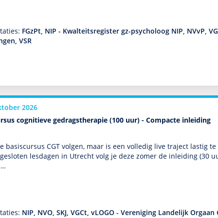
taties:
FGzPt, NIP - Kwalteitsregister gz-psycholoog NIP, NVvP, V
ingen, VSR
ktober 2026
rsus cognitieve gedragstherapie (100 uur) - Compacte inleiding
de basis­cursus CGT volgen, maar is een volledig live traject lastig
esloten lesdagen in Utrecht volg je deze zomer de inleiding (30 uu
 …
taties:
NIP, NVO, SKJ, VGCt, vLOGO - Vereniging Landelijk Orgaan 