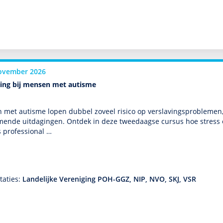
ovember 2026
ving bij mensen met autisme
met autisme lopen dubbel zoveel risico op ver­sla­vingspro­ble­me
mende uitdagingen. Ontdek in deze tweedaagse cursus hoe stress 
s professional …
taties:
Landelijke Vereniging POH-GGZ, NIP, NVO, SKJ, VSR