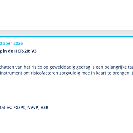
ktober 2026
g in de HCR-20: V3
chatten van het risico op gewelddadig gedrag is een belang­rijke ta
-instrument om risicofactoren zorgvuldig mee in kaart te brengen. 
taties:
FGzPt, NVvP, VSR