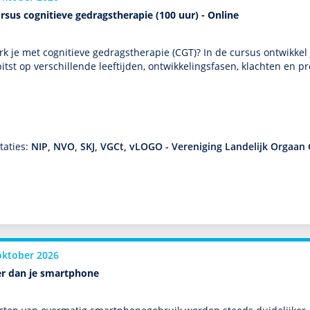
rsus cognitieve gedragstherapie (100 uur) - Online
k je met cogni­tieve gedrags­thera­pie (CGT)? In de cursus ontwik­kel 
itst op ver­schil­lende leeftijden, ont­wikke­lingsfasen, klachten en
…
taties:
NIP, NVO, SKJ, VGCt, vLOGO - Vereniging Landelijk Orgaan 
oktober 2026
r dan je smartphone