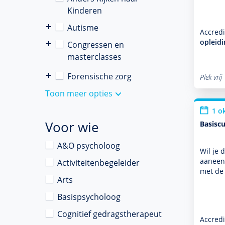
Kinderen
Autisme
Accredi
opleid
Congressen en
masterclasses
Forensische zorg
Plek vrij
Toon meer opties
1 o
Voor wie
Basiscu
A&O psycholoog
Wil je 
aaneeng
Activiteitenbegeleider
met de
Arts
Basispsycholoog
Cognitief gedragstherapeut
Accredi