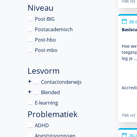
Plek vrij
Niveau
Post-BIG
26 
Postacademisch
Basiscu
Post-hbo
Hoe wer
Post-mbo
toegesp
leg je 
Lesvorm
Contactonderwijs
Accredi
Blended
E-learning
Problematiek
Plek vrij
ADHD
Angststoornissen
26 