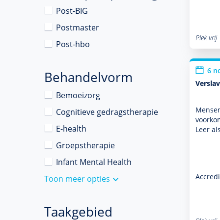
Post-BIG
Postmaster
Plek vrij
Post-hbo
6 n
Behandelvorm
Versla
Bemoeizorg
Mensen 
Cognitieve gedragstherapie
voor­ko
E-health
Leer al
Groepstherapie
Infant Mental Health
Accredi
Toon meer opties
Taakgebied