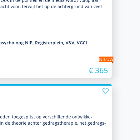
Ook in de politiek en de media wordt volop aan­
acht voor, terwijl het op de achter­grond van veel
-psycholoog NIP, Registerplein, V&V, VGCt
NIEUW
€ 365
heden toegespitst op ver­schil­lende ont­wikke­
n de theorie achter gedrags­thera­pie, het gedrags­