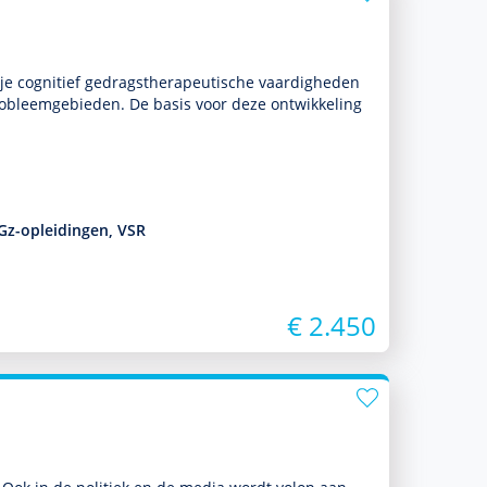
je cognitief gedrags­thera­peu­tische vaar­dig­heden
 probleemgebieden. De basis voor deze ont­wikke­ling
Gz-opleidingen, VSR
€ 2.450