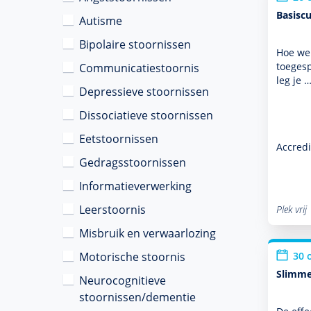
Basiscu
Autisme
Bipolaire stoornissen
Hoe wer
toegesp
Communicatiestoornis
leg je 
Depressieve stoornissen
Dissociatieve stoornissen
Eetstoornissen
Accredi
Gedragsstoornissen
Informatieverwerking
Leerstoornis
Plek vrij
Misbruik en verwaarlozing
Motorische stoornis
30 
Slimme
Neurocognitieve
stoornissen/dementie