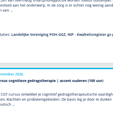
cten van overmatig smartphonegebruik worden steeds duide­lijker. 
esteed aan het onder­werp. In de zorg is er echter nog weinig aan­d
en een …
taties:
Landelijke Vereniging POH-GGZ, NIP - Kwalteitsregister gz
ovember 2026
rsus cognitieve gedragstherapie | accent ouderen (100 uur)
 CGT-cursus ontwik­kel je cognitief gedrags­thera­peu­tische vaar­dig­
sen, klachten en probleemgebieden. De basis leg je door te duiken i
eu­tisch …