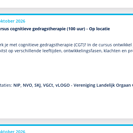
oktober 2026
rsus cognitieve gedragstherapie (100 uur) - Op locatie
k je met cogni­tieve gedrags­thera­pie (CGT)? In de cursus ontwik­kel 
itst op ver­schil­lende leeftijden, ont­wikke­lingsfasen, klachten en
…
taties:
NIP, NVO, SKJ, VGCt, vLOGO - Vereniging Landelijk Orgaan 
oktober 2026