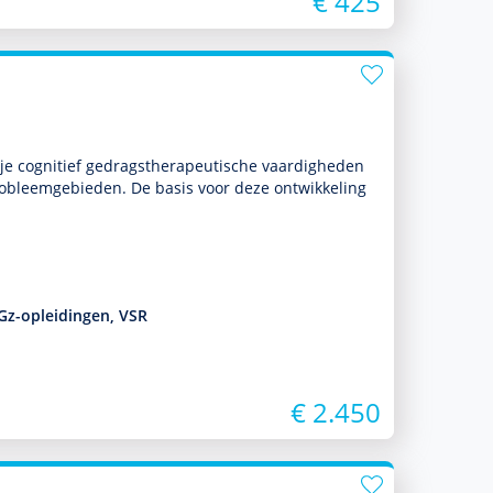
€ 425
je cognitief gedrags­thera­peu­tische vaar­dig­heden
 probleemgebieden. De basis voor deze ont­wikke­ling
Gz-opleidingen, VSR
€ 2.450