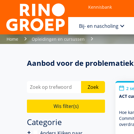
Kennisbank
Contact
Bij- en nascholing
Home
Opleidingen en cursussen
Aanbod voor de problematiek
Zoek
2 s
ACT cu
Wis filter(s)
Hoe kan
Commitm
Categorie
overdr
Anders Kijken naar