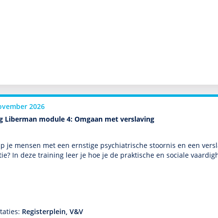
ovember 2026
ng Liberman module 4: Omgaan met verslaving
p je mensen met een ernstige psychia­trische stoor­nis en een ver­sl
tie? In deze training leer je hoe je de prak­tische en sociale vaar­
taties:
Registerplein, V&V