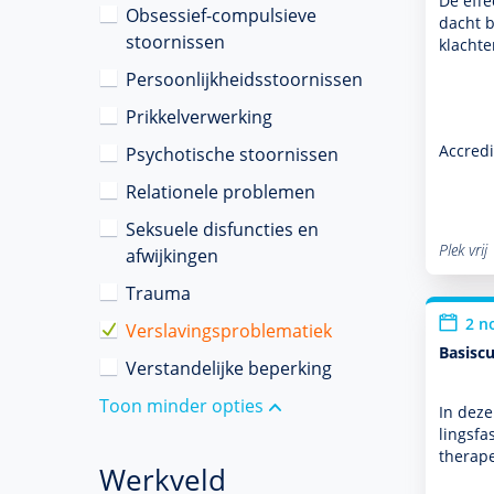
De effe
Obsessief-compulsieve
dacht b
stoornissen
klacht
Persoonlijkheidsstoornissen
Prikkelverwerking
Accredi
Psychotische stoornissen
Relationele problemen
Seksuele disfuncties en
Plek vrij
afwijkingen
Trauma
2 n
Verslavingsproblematiek
Basiscu
Verstandelijke beperking
Toon minder opties
In deze
lingsfa
thera­p
Werkveld