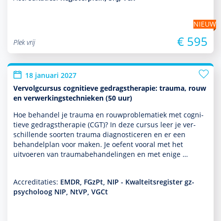
NIEUW
€ 595
Plek vrij
18 januari 2027
Vervolgcursus cognitieve gedragstherapie: trauma, rouw
en verwerkingstechnieken (50 uur)
Hoe behan­del je trauma en rouwproble­ma­tiek met cogni­
tieve gedrags­thera­pie (CGT)? In deze cursus leer je ver­
schil­lende soorten trauma diag­nos­ticeren en er een
behan­del­plan voor maken. Je oefent vooral met het
uitvoeren van traumabehan­del­ingen en met enige …
Accreditaties:
EMDR, FGzPt, NIP - Kwalteitsregister gz-
psycholoog NIP, NtVP, VGCt