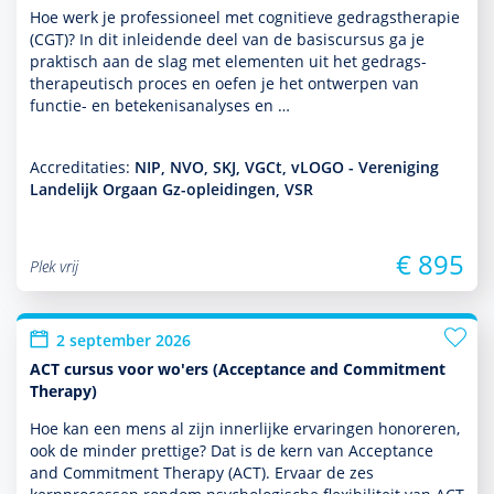
Hoe werk je professioneel met cogni­tieve gedrags­thera­pie
(CGT)? In dit inleidende deel van de basis­cursus ga je
prak­tisch aan de slag met elementen uit het gedrags­
thera­peu­tisch proces en oefen je het ontwerpen van
functie- en bete­kenisanalyses en …
Accreditaties:
NIP, NVO, SKJ, VGCt, vLOGO - Vereniging
Landelijk Orgaan Gz-opleidingen, VSR
€ 895
Plek vrij
2 september 2026
ACT cursus voor wo'ers (Acceptance and Commitment
Therapy)
Hoe kan een mens al zijn innerlijke ervaringen honoreren,
ook de minder prettige? Dat is de kern van Acceptance
and Commitment Therapy (ACT). Ervaar de zes