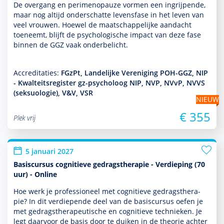
De overgang en perimenopauze vormen een ingrijpende,
maar nog altijd onderschatte levensfase in het leven van
veel vrouwen. Hoewel de maat­schappe­lijke aan­dacht
toeneemt, blijft de psycho­logische impact van deze fase
binnen de GGZ vaak onderbelicht.
Accreditaties:
FGzPt, Landelijke Vereniging POH-GGZ, NIP
- Kwalteitsregister gz-psycholoog NIP, NVP, NVvP, NVVS
(seksuologie), V&V, VSR
NIEUW
€ 355
Plek vrij
5 januari 2027
Basiscursus cognitieve gedragstherapie - Verdieping (70
uur) - Online
Hoe werk je professioneel met cogni­tieve gedrags­thera­
pie? In dit ver­die­pende deel van de basis­cursus oefen je
met gedrags­thera­peu­tische en cogni­tieve tech­nieken. Je
legt daarvoor de basis door te duiken in de theorie achter