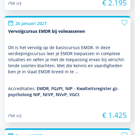
€ 2.195
Plek vrij
26 januari 2027
Vervolgcursus EMDR bij volwassenen
Dit is het vervolg op de basis­cursus EMDR. In deze
verdiepingscursus leer je EMDR toe­pas­sen in complexe
situaties en oefen je met de toe­pas­sing ervan bij ver­schil­
lende soorten klachten. Met die kennis en vaar­dig­heden
ben je in staat EMDR breed in te …
Accreditaties:
EMDR, FGzPt, NIP - Kwalteitsregister gz-
psycholoog NIP, NtVP, NVvP, VGCt
€ 1.425
Plek vrij