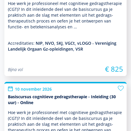
Hoe werk je professioneel met cogni­tieve gedrags­thera­pie
(CGT)? In dit inleidende deel van de basis­cursus ga je
prak­tisch aan de slag met elementen uit het gedrags­
thera­peu­tisch proces en oefen je het ontwerpen van
functie- en bete­kenisanalyses en …
Accreditaties:
NIP, NVO, SKJ, VGCt, vLOGO - Vereniging
Landelijk Orgaan Gz-opleidingen, VSR
€ 825
Bijna vol
10 november 2026
Basiscursus cognitieve gedragstherapie - Inleiding (30
uur) - Online
Hoe werk je professioneel met cogni­tieve gedrags­thera­pie
(CGT)? In dit inleidende deel van de basis­cursus ga je
prak­tisch aan de slag met elementen uit het gedrags­
thera­peu­tisch proces en oefen je het ontwerpen van