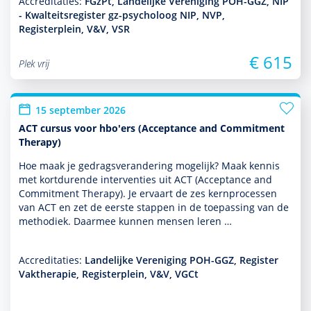
Accreditaties:
FGzPt, Landelijke Vereniging POH-GGZ, NIP
- Kwalteitsregister gz-psycholoog NIP, NVP,
Registerplein, V&V, VSR
€ 615
Plek vrij
15 september 2026
ACT cursus voor hbo'ers (Acceptance and Commitment
Therapy)
Hoe maak je gedragsveran­de­ring moge­lijk? Maak kennis
met kort­durende inter­venties uit ACT (Acceptance and
Commitment Therapy). Je ervaart de zes kernprocessen
van ACT en zet de eerste stappen in de toe­pas­sing van de
metho­diek. Daarmee kunnen mensen leren …
Accreditaties:
Landelijke Vereniging POH-GGZ, Register
Vaktherapie, Registerplein, V&V, VGCt