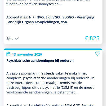
functie- en bete­kenisanalyses en …
Accreditaties:
NIP, NVO, SKJ, VGCt, vLOGO - Vereniging
Landelijk Orgaan Gz-opleidingen, VSR
€ 825
Bijna vol
13 november 2026
Psychiatrische aandoeningen bij ouderen
Als professional krijg je steeds vaker te maken met
complexe, psychia­trische aan­doeningen bij ouderen. In
deze interactieve cursus maak je kennis met de
basisbegrippen uit de psychia­trie (DSM-5) en de meest
voor­komende aan­doeningen. Je oefent met …
Accreditaties:
Landelijke Vereniging POH-GGZ, Register