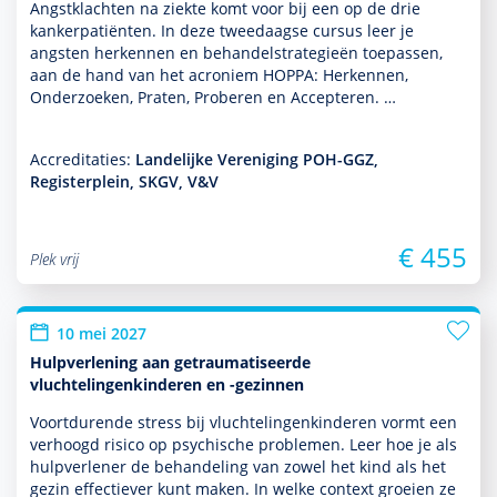
Angstklachten na ziekte komt voor bij een op de drie
kankerpatiënten. In deze tweedaagse cursus leer je
angsten herkennen en behan­delstrategieën toe­pas­sen,
aan de hand van het acroniem HOPPA: Herkennen,
Onderzoeken, Praten, Proberen en Accepteren. …
Accreditaties:
Landelijke Vereniging POH-GGZ,
Registerplein, SKGV, V&V
€ 455
Plek vrij
10 mei 2027
Hulpverlening aan getraumatiseerde
vluchtelingenkinderen en -gezinnen
Voortdurende stress bij vluchtelingenkin­de­ren vormt een
verhoogd risico op psychische pro­ble­men. Leer hoe je als
hulp­ver­le­ner de behan­del­ing van zowel het kind als het
gezin effectiever kunt maken. In welke context groeien ze