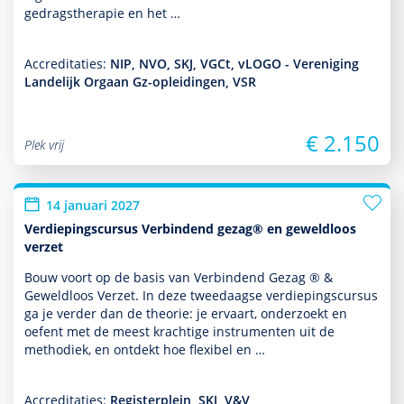
gedrags­thera­pie en het …
Accreditaties:
NIP, NVO, SKJ, VGCt, vLOGO - Vereniging
Landelijk Orgaan Gz-opleidingen, VSR
€ 2.150
Plek vrij
14 januari 2027
Verdiepingscursus Verbindend gezag® en geweldloos
verzet
Bouw voort op de basis van Verbindend Gezag ® &
Geweldloos Verzet. In deze tweedaagse verdiepingscursus
ga je verder dan de theorie: je ervaart, onder­zoekt en
oefent met de meest krachtige instru­men­ten uit de
metho­diek, en ontdekt hoe flexibel en …
Accreditaties:
Registerplein, SKJ, V&V