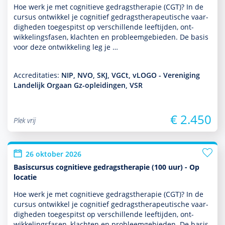
Hoe werk je met cogni­tieve gedrags­thera­pie (CGT)? In de
cursus ontwik­kel je cognitief gedrags­thera­peu­tische vaar­
dig­heden toegespitst op ver­schil­lende leeftijden, ont­
wikke­lingsfasen, klachten en probleemgebieden. De basis
voor deze ont­wikke­ling leg je …
Accreditaties:
NIP, NVO, SKJ, VGCt, vLOGO - Vereniging
Landelijk Orgaan Gz-opleidingen, VSR
€ 2.450
Plek vrij
26 oktober 2026
Basiscursus cognitieve gedragstherapie (100 uur) - Op
locatie
Hoe werk je met cogni­tieve gedrags­thera­pie (CGT)? In de
cursus ontwik­kel je cognitief gedrags­thera­peu­tische vaar­
dig­heden toegespitst op ver­schil­lende leeftijden, ont­
wikke­lingsfasen, klachten en probleemgebieden. De basis