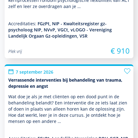
kernprocessen ron­dom psycho­logische flexibiliteit van ACT
zelf en leer ze overdragen aan je …
Accreditaties:
FGzPt, NIP - Kwalteitsregister gz-
psycholoog NIP, NVvP, VGCt, vLOGO - Vereniging
Landelijk Orgaan Gz-opleidingen, VSR
€ 910
Plek vrij
7 september 2026
Verrassende interventies bij behandeling van trauma,
depressie en angst
Wat doe je als je met cliënten op een dood punt in de
behan­del­ing belandt? Een inter­ventie die ze iets laat zien
of doen in plaats van alleen horen kan de oplos­sing zijn.
Hoe dat werkt, leer je in deze cursus. Je ontdekt hoe je
mensen op een andere …