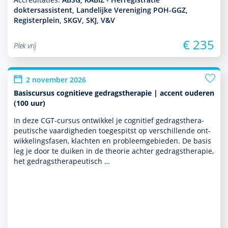
doktersassistent, Landelijke Vereniging POH-GGZ,
Registerplein, SKGV, SKJ, V&V
€ 235
Plek vrij
2 november 2026
Basiscursus cognitieve gedragstherapie | accent ouderen
(100 uur)
In deze CGT-cursus ontwik­kel je cognitief gedrags­thera­
peu­tische vaar­dig­heden toegespitst op ver­schil­lende ont­
wikke­lingsfasen, klachten en probleemgebieden. De basis
leg je door te duiken in de theorie achter gedrags­thera­pie,
het gedrags­thera­peu­tisch …