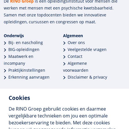
De
RINO Groep
is een opleidings­insti­tuut voor mensen die
werken met mensen met een psychische kwets­baar­heid.
Samen met onze top­docenten bieden we innova­tieve
opleidingen, cursussen en congres­sen op maat.
Onderwijs
Algemeen
Bij- en nascholing
Over ons
BIG-opleidingen
Veelgestelde vragen
Maatwerk en
Contact
incompany
Algemene
Praktijkinstellingen
voorwaarden
Erkenning aanvragen
Disclaimer & privacy
Cookies
De RINO Groep gebruikt cookies en daarmee
Meer dan 250 opleidingen
vergelijkbare technieken om jou een optimale
Alle BIG-opleidingen in huis
bezoekerservaring te bieden. Met deze cookies
Cedeo-erkend en CRKBO-geregistreerd