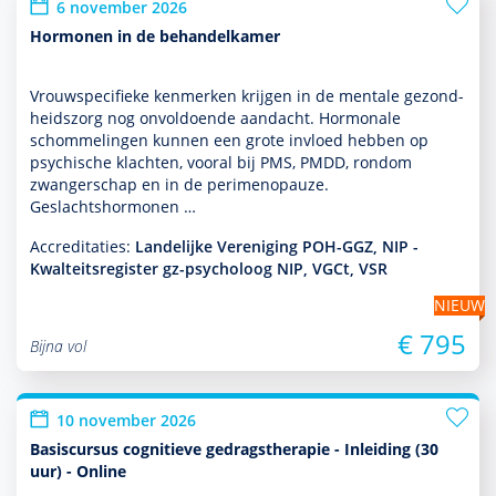
6 november 2026
Hormonen in de behandelkamer
Vrouwspeci­fieke kenmerken krijgen in de mentale gezond­
heids­zorg nog onvol­doende aan­dacht. Hormonale
schommelingen kunnen een grote invloed hebben op
psychische klachten, vooral bij PMS, PMDD, ron­dom
zwangerschap en in de perimenopauze.
Geslachtshormonen …
Accreditaties:
Landelijke Vereniging POH-GGZ, NIP -
Kwalteitsregister gz-psycholoog NIP, VGCt, VSR
NIEUW
€ 795
Bijna vol
10 november 2026
Basiscursus cognitieve gedragstherapie - Inleiding (30
uur) - Online