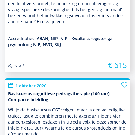
een licht ver­stande­lijke beper­king en probleemgedrag
vraagt speci­fieke des­kun­dig­heid. Is het gedrag 'normaal'
bezien vanuit het ont­wikke­lingsniveau of is er iets anders
aan de hand? Hoe ga je een …
Accreditaties:
ABAN, NIP, NIP - Kwalteitsregister gz-
psycholoog NIP, NVO, SKJ
€ 615
Bijna vol
1 oktober 2026
Basiscursus cognitieve gedragstherapie (100 uur) -
Compacte inleiding
Wil je de basis­cursus CGT volgen, maar is een volledig live
traject lastig te combineren met je agenda? Tijdens vier
aaneengesloten lesdagen in Utrecht volg je deze zomer de
inleiding (30 uur), waarna je de cursus grotendeels online
afrondt met de …