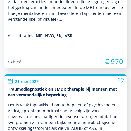
gedachten, emoties en bedoelingen die je eigen gedrag of
het gedrag van anderen bepalen. In de MBT-cursus leer je
hoe je men­ta­li­seren kunt bevor­deren bij cliënten met een
ver­stande­lijke (of visuele) …
Accreditaties:
NIP, NVO, SKJ, VSR
€ 970
Plek vrij
21 mei 2027
Traumadiagnostiek en EMDR therapie bij mensen met
een verstandelijke beperking
Het is vaak ingewikkeld om te bepalen of psychische en
gedragspro­ble­men primair het gevolg zijn van
onverwerkte beschadigende levenservaringen of dat het
symp­tomen zijn van een bijkomende neurobiologische
ont­wikke­lingsstoor­nis als de VB, ADHD of ASS. In …