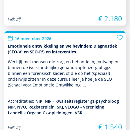
€ 2.180
Plek vrij
16 november 2026
Emotionele ontwikkeling en welbevinden: Diagnostiek
(SEO-V² en SEO-R²) en interventies
Werk jij met mensen die zorg en behan­del­ing ontvangen
binnen de (ver­stande­lijke) gehandi­capten­zorg of ggz,
binnen een foren­sisch kader, of die op het (speciaal)
onder­wijs zitten? In deze cursus leer je hoe je de SEO
(Schaal voor Emotionele Ontwikkeling, …
Accreditaties:
NIP, NIP - Kwalteitsregister gz-psycholoog
NIP, NVO, Registerplein, SKJ, vLOGO - Vereniging
Landelijk Orgaan Gz-opleidingen, VSR
€ 1.540
Plek vrij