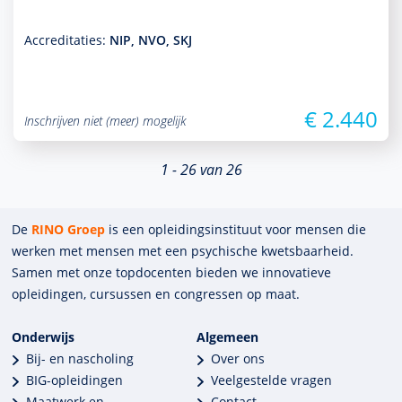
Accreditaties:
NIP, NVO, SKJ
€ 2.440
Inschrijven niet (meer) mogelijk
1 - 26 van 26
De
RINO Groep
is een opleidings­insti­tuut voor mensen die
werken met mensen met een psychische kwets­baar­heid.
Samen met onze top­docenten bieden we innova­tieve
opleidingen, cursussen en congres­sen op maat.
Onderwijs
Algemeen
Bij- en nascholing
Over ons
BIG-opleidingen
Veelgestelde vragen
Maatwerk en
Contact