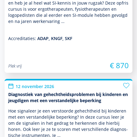
en heb je al heel wat SI-kennis in jouw rugzak? Deze opfris
cursus is voor ergo­thera­peuten, fysiothera­peuten en
logopedisten die al eerder een SI-module hebben gevolgd
en na jaren werkervaring …
Accreditaties:
ADAP, KNGF, SKF
€ 870
Plek vrij
12 november 2026
Diagnostiek van gehechtheidsproblemen bij kinderen en
jeugdigen met een verstandelijke beperking
Hoe signaleer je een verstoorde gehechtheid bij kin­de­ren
met een ver­stande­lijke beper­king? In deze cursus leer je
om de signalen in het gedrag te herkennen die hierbij
horen. Ook leer je ze te scoren met ver­schil­lende diag­nos­
tische instru­men­ten. Je …