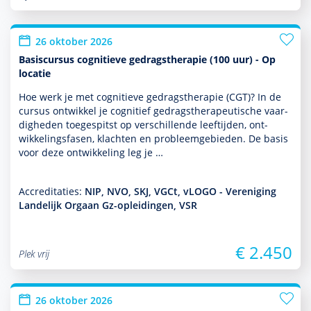
26 oktober 2026
Basiscursus cognitieve gedragstherapie (100 uur) - Op
locatie
Hoe werk je met cogni­tieve gedrags­thera­pie (CGT)? In de
cursus ontwik­kel je cognitief gedrags­thera­peu­tische vaar­
dig­heden toegespitst op ver­schil­lende leeftijden, ont­
wikke­lingsfasen, klachten en probleemgebieden. De basis
voor deze ont­wikke­ling leg je …
Accreditaties:
NIP, NVO, SKJ, VGCt, vLOGO - Vereniging
Landelijk Orgaan Gz-opleidingen, VSR
€ 2.450
Plek vrij
26 oktober 2026