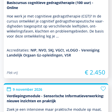
Basiscursus cognitieve gedragstherapie (100 uur) -
Online
Hoe werk je met cogni­tieve gedrags­thera­pie (CGT)? In de
cursus ontwik­kel je cognitief gedrags­thera­peu­tische vaar­
dig­heden toegespitst op ver­schil­lende leeftijden, ont­
wikke­lingsfasen, klachten en probleemgebieden. De basis
voor deze ont­wikke­ling leg je …
Accreditaties:
NIP, NVO, SKJ, VGCt, vLOGO - Vereniging
Landelijk Orgaan Gz-opleidingen, VSR
€ 2.450
Plek vrij
9 november 2026
Verdiepingsmodule - Sensorische Informatieverwerking:
nieuwe inzichten en praktijk
Zoek je een intensieve maar prak­tische module op maat,