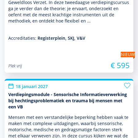
Geweldloos Verzet. In deze tweedaagse verdiepingscursus
ga je verder dan de theorie: je ervaart, onder­zoekt en
oefent met de meest krachtige instru­men­ten uit de
metho­diek, en ontdekt hoe flexibel en …
Accreditaties:
Registerplein, SKJ, V&V
NIEUW
€ 595
Plek vrij
18 januari 2027
Verdiepingsmodule - Sensorische Informatieverwerking
bij hechtingsproblematiek en trauma bij mensen met
een VB
Mensen met een ver­stande­lijke beper­king hebben vaak te
maken met complexe uitdagingen, waarbij sensorische,
motorische, medische en gedragsmatige factoren sterk
met elkaar verweven zijn. In deze cursus kijken we wat de