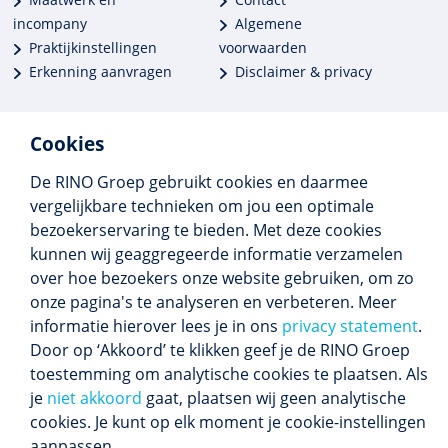
incompany
Algemene
Praktijkinstellingen
voorwaarden
Erkenning aanvragen
Disclaimer & privacy
Cookies
De RINO Groep gebruikt cookies en daarmee
Meer dan 250 opleidingen
vergelijkbare technieken om jou een optimale
Alle BIG-opleidingen in huis
bezoekerservaring te bieden. Met deze cookies
Cedeo-erkend en CRKBO-geregistreerd
kunnen wij geaggregeerde informatie verzamelen
Gemiddelde beoordeling 8,4
over hoe bezoekers onze website gebruiken, om zo
onze pagina's te analyseren en verbeteren. Meer
informatie hierover lees je in ons
privacy statement
.
Door op ‘Akkoord’ te klikken geef je de RINO Groep
Volg ons
toestemming om analytische cookies te plaatsen. Als
Blijf op de hoogte van het (nieuwe) scholings­
je
niet akkoord
gaat, plaatsen wij geen analytische
aanbod en ons laatste nieuws.
cookies. Je kunt op elk moment je cookie-instellingen
Inschrijven nieuwsbrief
aanpassen.