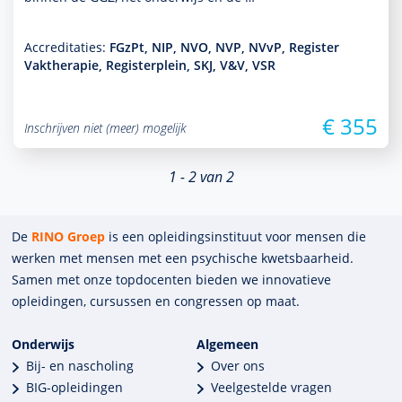
Accreditaties:
FGzPt, NIP, NVO, NVP, NVvP, Register
Vaktherapie, Registerplein, SKJ, V&V, VSR
€ 355
Inschrijven niet (meer) mogelijk
1 - 2 van 2
De
RINO Groep
is een opleidings­insti­tuut voor mensen die
werken met mensen met een psychische kwets­baar­heid.
Samen met onze top­docenten bieden we innova­tieve
opleidingen, cursussen en congres­sen op maat.
Onderwijs
Algemeen
Bij- en nascholing
Over ons
BIG-opleidingen
Veelgestelde vragen