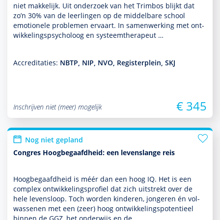
niet makkelijk. Uit onder­zoek van het Trimbos blijkt dat
zo’n 30% van de leer­lingen op de middelbare school
emotionele pro­ble­men ervaart. In samen­wer­king met ont­
wikke­lingspsycho­loog en systeem­thera­peut …
Accreditaties:
NBTP, NIP, NVO, Registerplein, SKJ
€ 345
Inschrijven niet (meer) mogelijk
Nog niet gepland
Congres Hoogbegaafdheid: een levenslange reis
Hoogbegaafdheid is méér dan een hoog IQ. Het is een
complex ont­wikke­lingsprofiel dat zich uitstrekt over de
hele levens­loop. Toch worden kin­de­ren, jongeren én vol­
was­senen met een (zeer) hoog ont­wikke­lingspotentieel
binnen de GGZ, het onder­wijs en de …