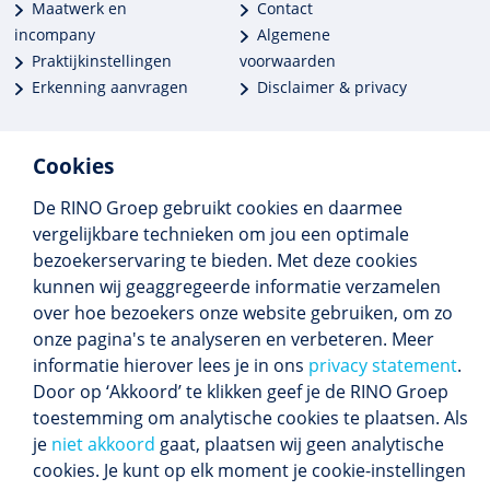
Maatwerk en
Contact
incompany
Algemene
Praktijkinstellingen
voorwaarden
Erkenning aanvragen
Disclaimer & privacy
Cookies
De RINO Groep gebruikt cookies en daarmee
Meer dan 250 opleidingen
vergelijkbare technieken om jou een optimale
Alle BIG-opleidingen in huis
bezoekerservaring te bieden. Met deze cookies
Cedeo-erkend en CRKBO-geregistreerd
kunnen wij geaggregeerde informatie verzamelen
Gemiddelde beoordeling 8,4
over hoe bezoekers onze website gebruiken, om zo
onze pagina's te analyseren en verbeteren. Meer
informatie hierover lees je in ons
privacy statement
.
Door op ‘Akkoord’ te klikken geef je de RINO Groep
Volg ons
toestemming om analytische cookies te plaatsen. Als
Blijf op de hoogte van het (nieuwe) scholings­
je
niet akkoord
gaat, plaatsen wij geen analytische
aanbod en ons laatste nieuws.
cookies. Je kunt op elk moment je cookie-instellingen