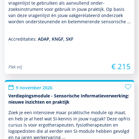
vragenlijst te gebruiken als aan­vullend onder­
zoeksinstrument voor gebruik in jouw prak­tijk. Op basis
van deze vragenlijst én jouw vakgerelateerd onder­zoek
worden onder­steunende en belemmerende sensorische …
Accreditaties:
ADAP, KNGF, SKF
€ 215
Plek vrij
9 november 2026
Verdiepingsmodule - Sensorische Informatieverwerking:
nieuwe inzichten en praktijk
Zoek je een intensieve maar prak­tische module op maat,
en heb je al heel wat SI-kennis in jouw rugzak? Deze opfris
cursus is voor ergo­thera­peuten, fysiothera­peuten en
logopedisten die al eerder een SI-module hebben gevolgd
en na jaren werkervaring …