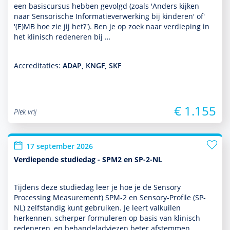
een basis­cursus hebben gevolgd (zoals 'Anders kijken
naar Sensorische Informatieverwerking bij kin­de­ren' of'
'(E)MB hoe zie jij het?'). Ben je op zoek naar verdieping in
het klinisch redeneren bij …
Accreditaties:
ADAP, KNGF, SKF
€ 1.155
Plek vrij
17 september 2026
Verdiepende studiedag - SPM2 en SP-2-NL
Tijdens deze studiedag leer je hoe je de Sensory
Processing Measurement) SPM-2 en Sensory-Profile (SP-
NL) zelf­standig kunt gebruiken. Je leert valkuilen
herkennen, scherper formuleren op basis van klinisch
redeneren, en behan­deladviezen beter afstemmen …