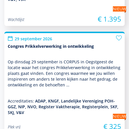
NIEUW
€ 1.395
Wachtlijst
29 september 2026
Congres Prikkelverwerking in ontwikkeling
Op dins­dag 29 september is CORPUS in Oegstgeest de
locatie waar het congres Prikkelverwerking in ont­wikke­ling
plaats gaat vinden. Een congres waarmee we jou willen
inspireren om anders te leren kijken naar het gedrag, de
ont­wikke­ling en de behoeften …
Accreditaties:
ADAP, KNGF, Landelijke Vereniging POH-
GGZ, NIP, NVO, Register Vaktherapie, Registerplein, SKF,
SKJ, V&V
NIEUW
€ 325
Plek vrij