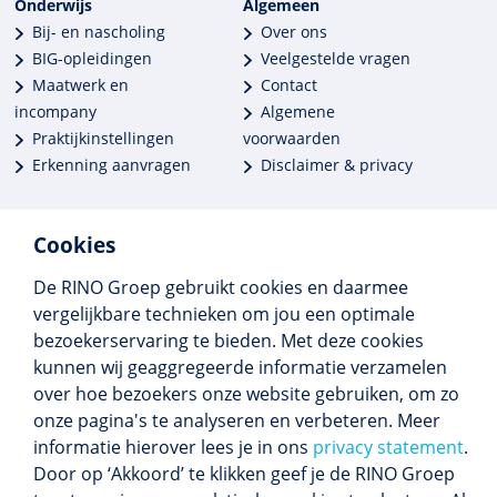
Onderwijs
Algemeen
Bij- en nascholing
Over ons
BIG-opleidingen
Veelgestelde vragen
Maatwerk en
Contact
incompany
Algemene
Praktijkinstellingen
voorwaarden
Erkenning aanvragen
Disclaimer & privacy
Cookies
De RINO Groep gebruikt cookies en daarmee
Meer dan 250 opleidingen
vergelijkbare technieken om jou een optimale
Alle BIG-opleidingen in huis
bezoekerservaring te bieden. Met deze cookies
Cedeo-erkend en CRKBO-geregistreerd
kunnen wij geaggregeerde informatie verzamelen
Gemiddelde beoordeling 8,4
over hoe bezoekers onze website gebruiken, om zo
onze pagina's te analyseren en verbeteren. Meer
informatie hierover lees je in ons
privacy statement
.
Door op ‘Akkoord’ te klikken geef je de RINO Groep
Volg ons