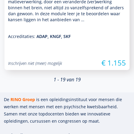
matieverwerking, door een veranderde (ver)werking
binnen het brein, niet altijd zo van­zelf­sprekend of anders
dan gewoon. In deze module leer je te beoordelen waar
kansen liggen in het aan­bieden van …
Accreditaties:
ADAP, KNGF, SKF
€ 1.155
Inschrijven niet (meer) mogelijk
1 - 19 van 19
De
RINO Groep
is een opleidings­insti­tuut voor mensen die
werken met mensen met een psychische kwets­baar­heid.
Samen met onze top­docenten bieden we innova­tieve
opleidingen, cursussen en congres­sen op maat.