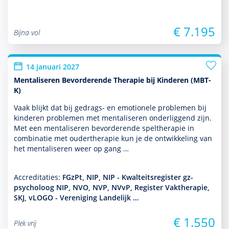
€ 7.195
Bijna vol
14 januari 2027
Mentaliseren Bevorderende Therapie bij Kinderen (MBT-
K)
Vaak blijkt dat bij gedrags- en emotionele pro­ble­men bij
kin­de­ren pro­ble­men met men­ta­li­seren onderliggend zijn.
Met een men­ta­li­seren bevor­derende spelthera­pie in
combinatie met ouderthera­pie kun je de ont­wikke­ling van
het men­ta­li­seren weer op gang …
Accreditaties:
FGzPt, NIP, NIP - Kwalteitsregister gz-
psycholoog NIP, NVO, NVP, NVvP, Register Vaktherapie,
SKJ, vLOGO - Vereniging Landelijk …
€ 1.550
Plek vrij