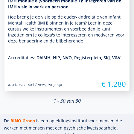
IMH module 8 (voorheen module 7): Integreren van de
IMH visie in werk en persoon
Hoe breng je de visie op de ouder-kindrelatie van Infant
Mental Health (IMH) binnen in je team? Leer in deze
cursus welke instru­men­ten en voor­beelden je kunt
inzetten om je collega's te inte­res­seren en motiveren voor
deze benade­ring en de bijbehorende …
Accreditaties:
DAIMH, NIP, NVO, Registerplein, SKJ, V&V
€ 1.280
Inschrijven niet (meer) mogelijk
1 - 30 van 30
De
RINO Groep
is een opleidings­insti­tuut voor mensen die
werken met mensen met een psychische kwets­baar­heid.