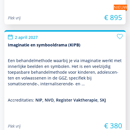
NIEUW
€ 895
Plek vrij
2 april 2027
Imaginatie en symbooldrama (KIPB)
Een behan­delmethode waarbij je via imaginatie werkt met
innerlijke beelden en symbolen. Het is een veelzijdig
toepasbare behan­delmethode voor kin­de­ren, adole­scen­
ten en vol­was­senen in de GGZ, specifiek bij
somatiserende-, internaliserende- en …
Accreditaties:
NIP, NVO, Register Vaktherapie, SKJ
€ 380
Plek vrij