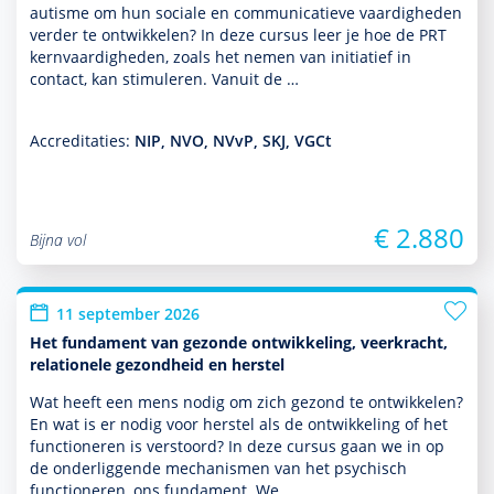
autisme om hun sociale en com­muni­ca­tieve vaar­dig­heden
verder te ontwik­kelen? In deze cursus leer je hoe de PRT
kernvaar­dig­heden, zoals het nemen van initiatief in
contact, kan stimuleren. Vanuit de …
Accreditaties:
NIP, NVO, NVvP, SKJ, VGCt
€ 2.880
Bijna vol
11 september 2026
Het fundament van gezonde ontwikkeling, veerkracht,
relationele gezondheid en herstel
Wat heeft een mens nodig om zich gezond te ontwik­kelen?
En wat is er nodig voor herstel als de ont­wikke­ling of het
functio­neren is verstoord? In deze cursus gaan we in op
de onderliggende mechanismen van het psychisch
functio­neren, ons fundament. We …