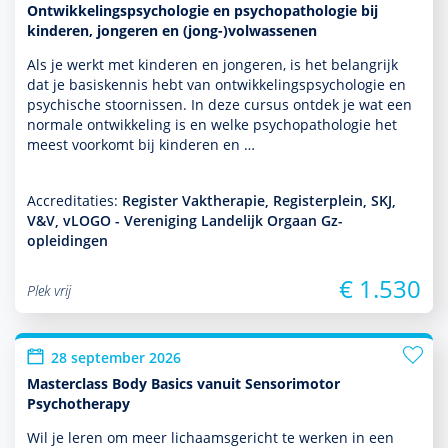
Ontwikkelingspsychologie en psychopathologie bij
kinderen, jongeren en (jong-)volwassenen
Als je werkt met kin­de­ren en jongeren, is het belang­rijk
dat je basis­kennis hebt van ont­wikke­lingspsycho­logie en
psychische stoor­nissen. In deze cursus ontdek je wat een
normale ont­wikke­ling is en welke psycho­patho­logie het
meest voorkomt bij kin­de­ren en …
Accreditaties:
Register Vaktherapie, Registerplein, SKJ,
V&V, vLOGO - Vereniging Landelijk Orgaan Gz-
opleidingen
€ 1.530
Plek vrij
28 september 2026
Masterclass Body Basics vanuit Sensorimotor
Psychotherapy
Wil je leren om meer lichaamsgericht te werken in een