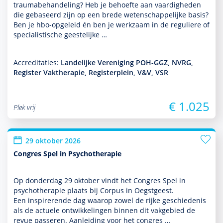
traumabehan­del­ing? Heb je behoefte aan vaar­dig­heden
die gebaseerd zijn op een brede weten­schappe­lijke basis?
Ben je hbo-opgeleid én ben je werk­zaam in de reguliere of
specialis­tische geeste­lijke …
Accreditaties:
Landelijke Vereniging POH-GGZ, NVRG,
Register Vaktherapie, Registerplein, V&V, VSR
€ 1.025
Plek vrij
29 oktober 2026
Congres Spel in Psychotherapie
Op donder­dag 29 oktober vindt het Congres Spel in
psycho­thera­pie plaats bij Corpus in Oegstgeest.
Een inspirerende dag waarop zowel de rijke geschiedenis
als de actuele ont­wikke­lingen binnen dit vakgebied de
revue passeren. Aanleiding voor het congres …