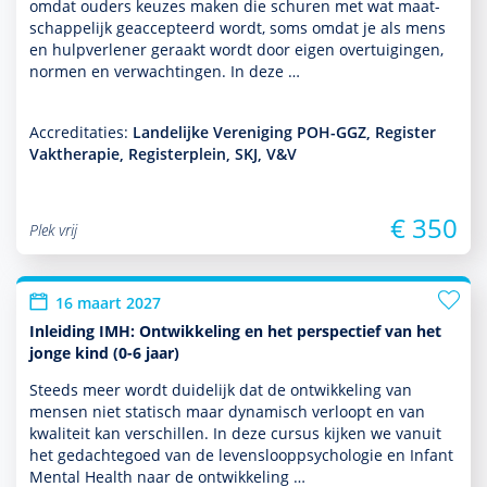
omdat ouders keuzes maken die schuren met wat maat­
schappe­lijk geaccepteerd wordt, soms omdat je als mens
en hulp­ver­le­ner geraakt wordt door eigen overtuigingen,
normen en verwachtingen. In deze …
Accreditaties:
Landelijke Vereniging POH-GGZ, Register
Vaktherapie, Registerplein, SKJ, V&V
€ 350
Plek vrij
16 maart 2027
Inleiding IMH: Ontwikkeling en het perspectief van het
jonge kind (0-6 jaar)
Steeds meer wordt duide­lijk dat de ont­wikke­ling van
mensen niet statisch maar dynamisch verloopt en van
kwaliteit kan ver­schil­len. In deze cursus kijken we vanuit
het gedachtegoed van de levens­looppsycho­logie en Infant
Mental Health naar de ont­wikke­ling …