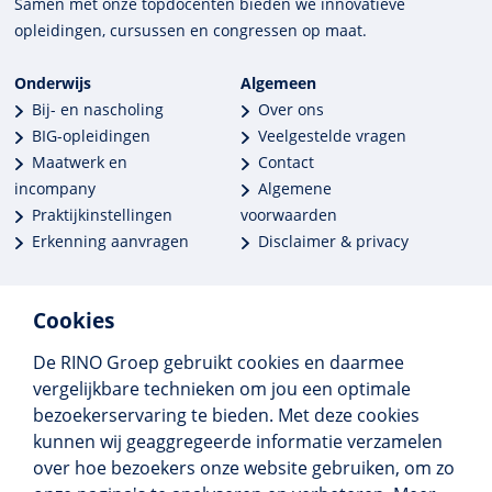
Samen met onze top­docenten bieden we innova­tieve
opleidingen, cursussen en congres­sen op maat.
Onderwijs
Algemeen
Bij- en nascholing
Over ons
BIG-opleidingen
Veelgestelde vragen
Maatwerk en
Contact
incompany
Algemene
Praktijkinstellingen
voorwaarden
Erkenning aanvragen
Disclaimer & privacy
Cookies
De RINO Groep gebruikt cookies en daarmee
Meer dan 250 opleidingen
vergelijkbare technieken om jou een optimale
Alle BIG-opleidingen in huis
bezoekerservaring te bieden. Met deze cookies
Cedeo-erkend en CRKBO-geregistreerd
kunnen wij geaggregeerde informatie verzamelen
Gemiddelde beoordeling 8,4
over hoe bezoekers onze website gebruiken, om zo