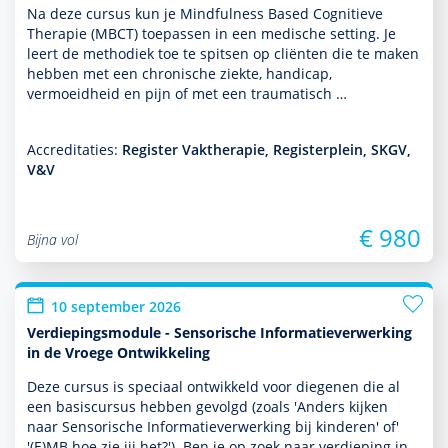
Na deze cursus kun je Mindfulness Based Cognitieve
Therapie (MBCT) toe­pas­sen in een medische setting. Je
leert de metho­diek toe te spitsen op cliënten die te maken
hebben met een chronische ziekte, handicap,
vermoeidheid en pijn of met een traumatisch …
Accreditaties:
Register Vaktherapie, Registerplein, SKGV,
V&V
€ 980
Bijna vol
10 september 2026
Verdiepingsmodule - Sensorische Informatieverwerking
in de Vroege Ontwikkeling
Deze cursus is speciaal ontwik­keld voor diegenen die al
een basis­cursus hebben gevolgd (zoals 'Anders kijken
naar Sensorische Informatieverwerking bij kin­de­ren' of'
'(E)MB hoe zie jij het?'). Ben je op zoek naar verdieping in