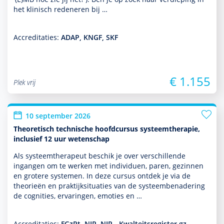
het klinisch redeneren bij …
Accreditaties:
ADAP, KNGF, SKF
€ 1.155
Plek vrij
10 september 2026
Theoretisch technische hoofdcursus systeemtherapie,
inclusief 12 uur wetenschap
Als systeem­thera­peut beschik je over ver­schil­lende
ingangen om te werken met individuen, paren, gezin­nen
en grotere systemen. In deze cursus ontdek je via de
theorieën en prak­tijksituaties van de systeembenade­ring
de cognities, ervaringen, emoties en …
Accreditaties:
FGzPt, NIP, NIP - Kwalteitsregister gz-