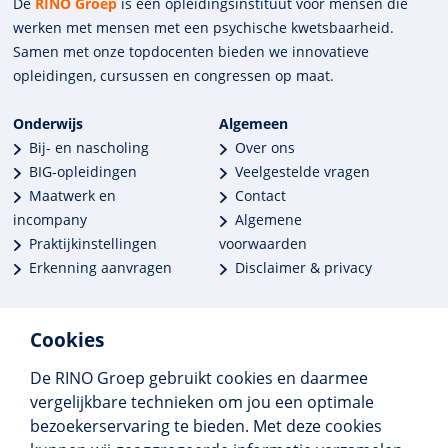
De
RINO Groep
is een opleidings­insti­tuut voor mensen die
werken met mensen met een psychische kwets­baar­heid.
Samen met onze top­docenten bieden we innova­tieve
opleidingen, cursussen en congres­sen op maat.
Onderwijs
Algemeen
Bij- en nascholing
Over ons
BIG-opleidingen
Veelgestelde vragen
Maatwerk en
Contact
incompany
Algemene
Praktijkinstellingen
voorwaarden
Erkenning aanvragen
Disclaimer & privacy
Cookies
De RINO Groep gebruikt cookies en daarmee
Meer dan 250 opleidingen
vergelijkbare technieken om jou een optimale
Alle BIG-opleidingen in huis
bezoekerservaring te bieden. Met deze cookies
Cedeo-erkend en CRKBO-geregistreerd