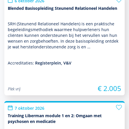
6 oktober 2026
Blended Basisopleiding Steunend Relationeel Handelen
SRH (Steunend Relationeel Han­delen) is een prak­tische
bege­lei­dingsmetho­diek waarmee hulp­ver­le­ners hun
cliënten kunnen onder­steunen bij het vervullen van hun
wensen en zorg­behoef­ten. In deze basis­opleiding ontdek
je wat herstelonder­steunende zorg is en …
Accreditaties:
Registerplein, V&V
€ 2.005
Plek vrij
7 oktober 2026
Training Liberman module 1 en 2: Omgaan met
psychosen en medicatie