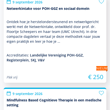
9 september 2026
Netwerkintake voor POH-GGZ en sociaal domein
Ontdek hoe je herstelonder­steunend en netwerkgericht
werkt met de Netwerkintake, ontwik­keld door prof. dr.
Floortje Scheepers en haar team (UMC Utrecht). In drie
compacte dagdelen vertaal je deze metho­diek naar jouw
eigen prak­tijk en leer je hoe je …
Accreditaties:
Landelijke Vereniging POH-GGZ,
Registerplein, SKJ, V&V
NIEUW
€ 250
Plek vrij
9 september 2026
Mindfulness Based Cognitieve Therapie in een medische
setting