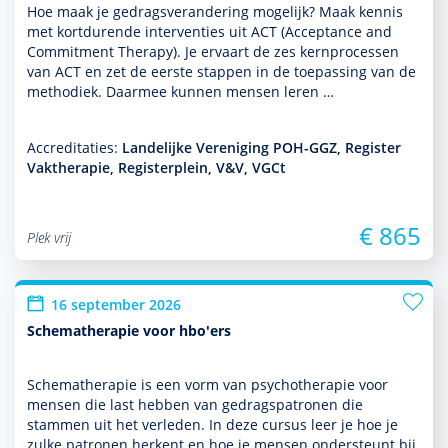
Hoe maak je gedragsveran­de­ring moge­lijk? Maak kennis
met kort­durende inter­venties uit ACT (Acceptance and
Commitment Therapy). Je ervaart de zes kernprocessen
van ACT en zet de eerste stappen in de toe­pas­sing van de
metho­diek. Daarmee kunnen mensen leren …
Accreditaties:
Landelijke Vereniging POH-GGZ, Register
Vaktherapie, Registerplein, V&V, VGCt
€ 865
Plek vrij
16 september 2026
Schematherapie voor hbo'ers
Schemathera­pie is een vorm van psycho­thera­pie voor
mensen die last hebben van gedragspatronen die
stammen uit het verleden. In deze cursus leer je hoe je
zulke patronen herkent en hoe je mensen onder­steunt bij