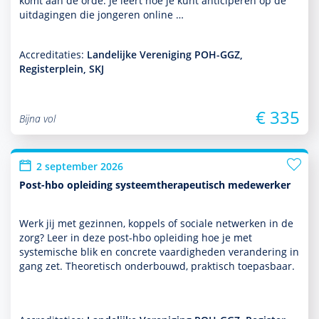
komt aan de orde. Je leert hoe je kunt anticiperen op de
uitdagingen die jongeren online …
Accreditaties:
Landelijke Vereniging POH-GGZ,
Registerplein, SKJ
€ 335
Bijna vol
2 september 2026
Post-hbo opleiding systeemtherapeutisch medewerker
Werk jij met gezin­nen, koppels of sociale netwerken in de
zorg? Leer in deze post-hbo opleiding hoe je met
systemische blik en concrete vaar­dig­heden veran­de­ring in
gang zet. Theoretisch onderbouwd, prak­tisch toepasbaar.