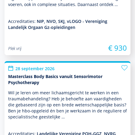
voeren, ook in complexe situaties. Daarnaast ontdek …
Accreditaties:
NIP, NVO, SKJ, vLOGO - Vereniging
Landelijk Orgaan Gz-opleidingen
€ 930
Plek vrij
28 september 2026
Masterclass Body Basics vanuit Sensorimotor
Psychotherapy
Wil je leren om meer lichaamsgericht te werken in een
traumabehan­del­ing? Heb je behoefte aan vaar­dig­heden
die gebaseerd zijn op een brede weten­schappe­lijke basis?
Ben je hbo-opgeleid én ben je werk­zaam in de reguliere of
specialis­tische geeste­lijke …
Accreditaties:
Landelijke Vereniging POH-GGZ, NVRG,