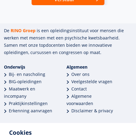
De
RINO Groep
is een opleidings­insti­tuut voor mensen die
werken met mensen met een psychische kwets­baar­heid.
Samen met onze top­docenten bieden we innova­tieve
opleidingen, cursussen en congres­sen op maat.
Onderwijs
Algemeen
Bij- en nascholing
Over ons
BIG-opleidingen
Veelgestelde vragen
Maatwerk en
Contact
incompany
Algemene
Praktijkinstellingen
voorwaarden
Erkenning aanvragen
Disclaimer & privacy
Cookies