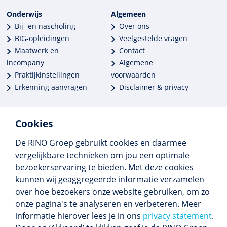
Onderwijs
Algemeen
Bij- en nascholing
Over ons
BIG-opleidingen
Veelgestelde vragen
Maatwerk en
Contact
incompany
Algemene
Praktijkinstellingen
voorwaarden
Erkenning aanvragen
Disclaimer & privacy
Cookies
De RINO Groep gebruikt cookies en daarmee
Meer dan 250 opleidingen
vergelijkbare technieken om jou een optimale
Alle BIG-opleidingen in huis
bezoekerservaring te bieden. Met deze cookies
Cedeo-erkend en CRKBO-geregistreerd
kunnen wij geaggregeerde informatie verzamelen
Gemiddelde beoordeling 8,4
over hoe bezoekers onze website gebruiken, om zo
onze pagina's te analyseren en verbeteren. Meer
informatie hierover lees je in ons
privacy statement
.