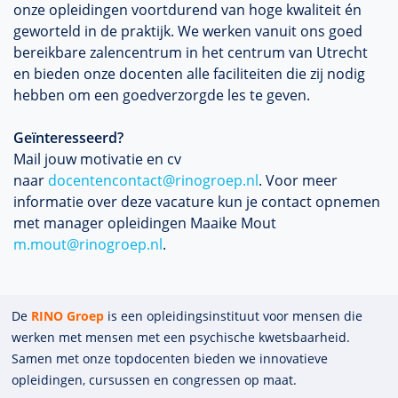
onze opleidingen voortdurend van hoge kwaliteit én
geworteld in de praktijk. We werken vanuit ons goed
bereikbare zalencentrum in het centrum van Utrecht
en bieden onze docenten alle faciliteiten die zij nodig
hebben om een goedverzorgde les te geven.
Geïnteresseerd?
Mail jouw motivatie en cv
naar
docentencontact@rinogroep.nl
. Voor meer
informatie over deze vacature kun je contact opnemen
met manager opleidingen Maaike Mout
m.mout@rinogroep.nl
.
De
RINO Groep
is een opleidings­insti­tuut voor mensen die
werken met mensen met een psychische kwets­baar­heid.
Samen met onze top­docenten bieden we innova­tieve
opleidingen, cursussen en congres­sen op maat.