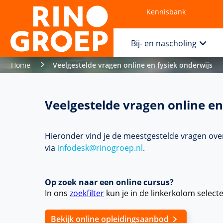
Kennisbank
Contact
Bij- en nascholing
Home
Veelgestelde vragen online en fysiek onderwijs
Veelgestelde vragen online en
Hieronder vind je de meestgestelde vragen over 
via
infodesk@rinogroep.nl
.
Op zoek naar een online cursus?
In ons
zoekfilter
kun je in de linkerkolom select
Bekijk online opleidingsaanbod