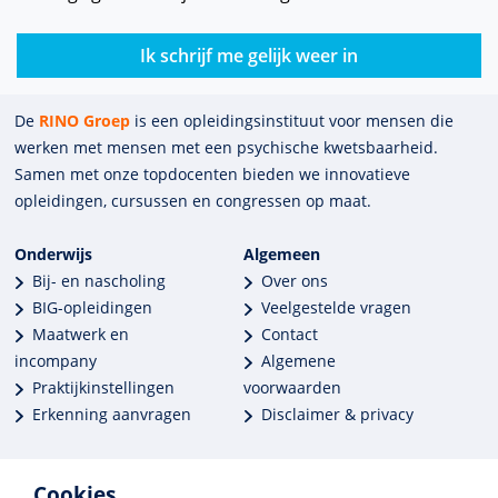
Ik schrijf me gelijk weer in
De
RINO Groep
is een opleidings­insti­tuut voor mensen die
werken met mensen met een psychische kwets­baar­heid.
Samen met onze top­docenten bieden we innova­tieve
opleidingen, cursussen en congres­sen op maat.
Onderwijs
Algemeen
Bij- en nascholing
Over ons
BIG-opleidingen
Veelgestelde vragen
Maatwerk en
Contact
incompany
Algemene
Praktijkinstellingen
voorwaarden
Erkenning aanvragen
Disclaimer & privacy
Cookies