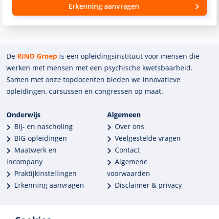
Erkenning aanvragen
De
RINO Groep
is een opleidings­insti­tuut voor mensen die
werken met mensen met een psychische kwets­baar­heid.
Samen met onze top­docenten bieden we innova­tieve
opleidingen, cursussen en congres­sen op maat.
Onderwijs
Algemeen
Bij- en nascholing
Over ons
BIG-opleidingen
Veelgestelde vragen
Maatwerk en
Contact
incompany
Algemene
Praktijkinstellingen
voorwaarden
Erkenning aanvragen
Disclaimer & privacy