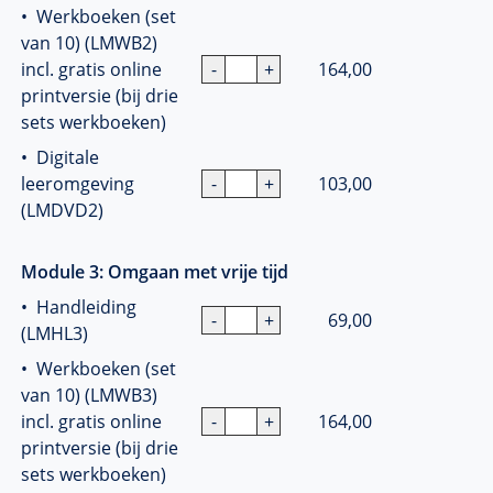
• Werkboeken (set
van 10) (LMWB2)
incl. gratis online
164,00
printversie (bij drie
sets werkboeken)
• Digitale
leeromgeving
103,00
(LMDVD2)
Module 3: Omgaan met vrije tijd
• Handleiding
69,00
(LMHL3)
• Werkboeken (set
van 10) (LMWB3)
incl. gratis online
164,00
printversie (bij drie
sets werkboeken)