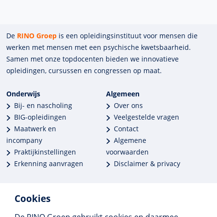
De
RINO Groep
is een opleidings­insti­tuut voor mensen die
werken met mensen met een psychische kwets­baar­heid.
Samen met onze top­docenten bieden we innova­tieve
opleidingen, cursussen en congres­sen op maat.
Onderwijs
Algemeen
Bij- en nascholing
Over ons
BIG-opleidingen
Veelgestelde vragen
Maatwerk en
Contact
incompany
Algemene
Praktijkinstellingen
voorwaarden
Erkenning aanvragen
Disclaimer & privacy
Cookies