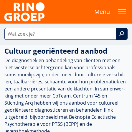
Menu
Cultuur georiënteerd aanbod
De diag­nos­tiek en behan­del­ing van cliënten met een
niet-westerse achter­grond kan voor professionals
soms moeilijk zijn, onder meer door culturele ver­schil­
len, taalbarrières, schaamte voor hun proble­ma­tiek en
een andere presentatie van de klachten. In samen­wer­
king met onder meer CoTeam, Centrum '45 en
Stichting Arq hebben wij ons aanbod voor cultureel
georiënteerd diag­nos­ticeren en behan­delen flink
uitgebreid, bij­voor­beeld met Beknopte Eclectische
Psychothera­pie voor PTSS (BEPP) en de
levensboekmethode.