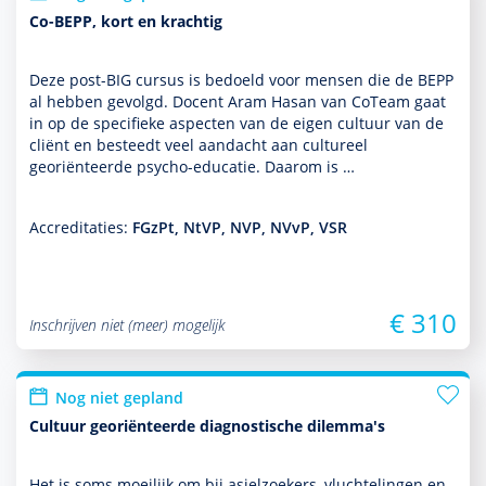
Co-BEPP, kort en krachtig
Deze post-BIG cursus is bedoeld voor mensen die de BEPP
al hebben gevolgd. Docent Aram Hasan van CoTeam gaat
in op de speci­fieke aspecten van de eigen cultuur van de
cliënt en besteedt veel aan­dacht aan cultureel
georiënteerde psycho-educatie. Daarom is …
Accreditaties:
FGzPt, NtVP, NVP, NVvP, VSR
€ 310
Inschrijven niet (meer) mogelijk
Nog niet gepland
Cultuur georiënteerde diagnostische dilemma's
Het is soms moeilijk om bij asielzoekers, vluchtelingen en