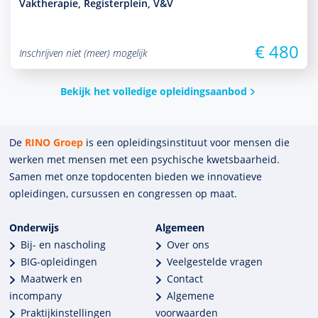
Vaktherapie, Registerplein, V&V
€ 480
Inschrijven niet (meer) mogelijk
Bekijk het volledige opleidingsaanbod
De
RINO Groep
is een opleidings­insti­tuut voor mensen die
werken met mensen met een psychische kwets­baar­heid.
Samen met onze top­docenten bieden we innova­tieve
opleidingen, cursussen en congres­sen op maat.
Onderwijs
Algemeen
Bij- en nascholing
Over ons
BIG-opleidingen
Veelgestelde vragen
Maatwerk en
Contact
incompany
Algemene
Praktijkinstellingen
voorwaarden