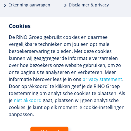
Erkenning aanvragen
Disclaimer & privacy
Cookies
De RINO Groep gebruikt cookies en daarmee
Meer dan 250 opleidingen
vergelijkbare technieken om jou een optimale
Alle BIG-opleidingen in huis
bezoekerservaring te bieden. Met deze cookies
Cedeo-erkend en CRKBO-geregistreerd
kunnen wij geaggregeerde informatie verzamelen
Gemiddelde beoordeling 8,4
over hoe bezoekers onze website gebruiken, om zo
onze pagina's te analyseren en verbeteren. Meer
informatie hierover lees je in ons
privacy statement
.
Door op ‘Akkoord’ te klikken geef je de RINO Groep
Volg ons
toestemming om analytische cookies te plaatsen. Als
Blijf op de hoogte van het (nieuwe) scholings­
je
niet akkoord
gaat, plaatsen wij geen analytische
aanbod en ons laatste nieuws.
cookies. Je kunt op elk moment je cookie-instellingen
Inschrijven nieuwsbrief
aanpassen.