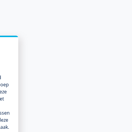
d
roep
deze
et
ssen
deze
aak.