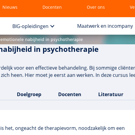
Nieuws
Docenten
Over ons
Ve
Maatwerk en incompany
BIG-opleidingen
emotionele nabijheid in psychotherapie
abijheid in psychotherapie
rdelijk voor een effectieve behandeling. Bij sommige cliënt
zich heen. Hier moet je eerst aan werken. In deze cursus lee
Doelgroep
Docenten
Literatuur
 is het, ongeacht de therapievorm, noodzakelijk om een