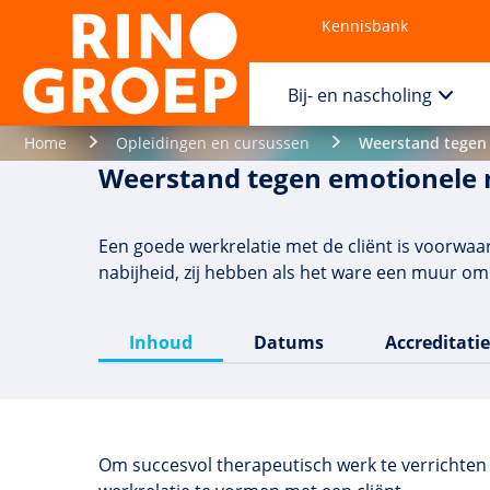
Kennisbank
Contact
Bij- en nascholing
Home
Opleidingen en cursussen
Weerstand tegen 
Weerstand tegen emotionele n
Een goede werkrelatie met de cliënt is voorwaa
nabijheid, zij hebben als het ware een muur om 
Inhoud
Datums
Accreditatie
Om succesvol therapeutisch werk te verrichten