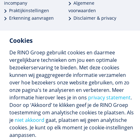
incompany
Algemene
Praktijkinstellingen
voorwaarden
Erkenning aanvragen
Disclaimer & privacy
Cookies
De RINO Groep gebruikt cookies en daarmee
Meer dan 250 opleidingen
vergelijkbare technieken om jou een optimale
Alle BIG-opleidingen in huis
bezoekerservaring te bieden. Met deze cookies
Cedeo-erkend en CRKBO-geregistreerd
kunnen wij geaggregeerde informatie verzamelen
Gemiddelde beoordeling 8,4
over hoe bezoekers onze website gebruiken, om zo
onze pagina's te analyseren en verbeteren. Meer
informatie hierover lees je in ons
privacy statement
.
Door op ‘Akkoord’ te klikken geef je de RINO Groep
Volg ons
toestemming om analytische cookies te plaatsen. Als
Blijf op de hoogte van het (nieuwe) scholings­
je
niet akkoord
gaat, plaatsen wij geen analytische
aanbod en ons laatste nieuws.
cookies. Je kunt op elk moment je cookie-instellingen
Inschrijven nieuwsbrief
aanpassen.