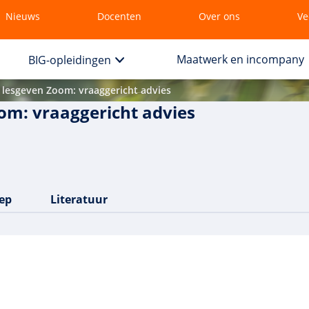
Nieuws
Docenten
Over ons
Ve
Maatwerk en incompany
BIG-opleidingen
lesgeven Zoom: vraaggericht advies
om: vraaggericht advies
ep
Literatuur