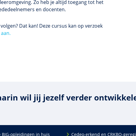
eeromgeving. Zo heb je altijd toegang tot het
t mededeelnemers en docenten.
s volgen? Dat kan! Deze cursus kan op verzoek
 aan.
arin wil jij jezelf verder ontwikkel
e BIG-opleidingen in huis
Cedeo-erkend en CRKBO-geregi