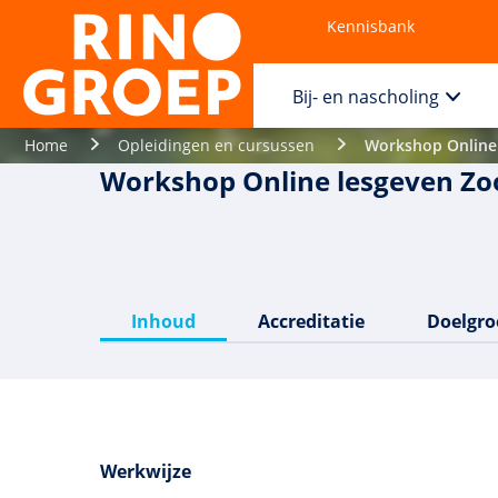
Kennisbank
Contact
Bij- en nascholing
Home
Opleidingen en cursussen
Workshop Online 
Workshop Online lesgeven Zo
Inhoud
Accreditatie
Doelgro
Werkwijze