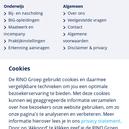
Onderwijs
Algemeen
Bij- en nascholing
Over ons
BIG-opleidingen
Veelgestelde vragen
Maatwerk en
Contact
incompany
Algemene
Praktijkinstellingen
voorwaarden
Erkenning aanvragen
Disclaimer & privacy
Cookies
De RINO Groep gebruikt cookies en daarmee
Meer dan 250 opleidingen
vergelijkbare technieken om jou een optimale
Alle BIG-opleidingen in huis
bezoekerservaring te bieden. Met deze cookies
Cedeo-erkend en CRKBO-geregistreerd
kunnen wij geaggregeerde informatie verzamelen
Gemiddelde beoordeling 8,4
over hoe bezoekers onze website gebruiken, om zo
onze pagina's te analyseren en verbeteren. Meer
informatie hierover lees je in ons
privacy statement
.
Door op ‘Akkoord’ te klikken geef je de RINO Groep
Volg ons