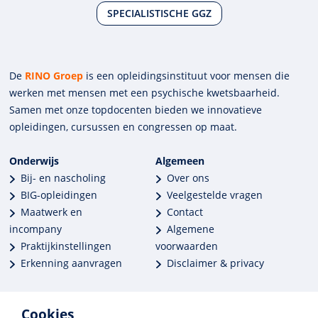
SPECIALISTISCHE GGZ
De
RINO Groep
is een opleidings­insti­tuut voor mensen die
werken met mensen met een psychische kwets­baar­heid.
Samen met onze top­docenten bieden we innova­tieve
opleidingen, cursussen en congres­sen op maat.
Onderwijs
Algemeen
Bij- en nascholing
Over ons
BIG-opleidingen
Veelgestelde vragen
Maatwerk en
Contact
incompany
Algemene
Praktijkinstellingen
voorwaarden
Erkenning aanvragen
Disclaimer & privacy
Cookies