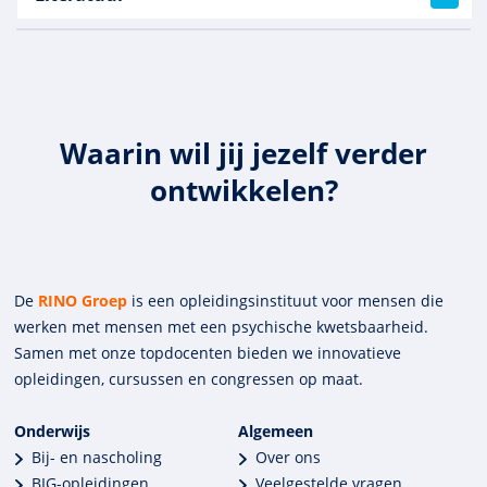
Waarin wil jij jezelf verder
ontwikkelen?
De
RINO Groep
is een opleidings­insti­tuut voor mensen die
werken met mensen met een psychische kwets­baar­heid.
Samen met onze top­docenten bieden we innova­tieve
opleidingen, cursussen en congres­sen op maat.
Onderwijs
Algemeen
Bij- en nascholing
Over ons
BIG-opleidingen
Veelgestelde vragen