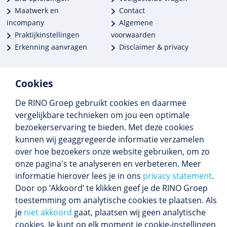
Maatwerk en
Contact
incompany
Algemene
Praktijkinstellingen
voorwaarden
Erkenning aanvragen
Disclaimer & privacy
Cookies
De RINO Groep gebruikt cookies en daarmee
Meer dan 250 opleidingen
vergelijkbare technieken om jou een optimale
Alle BIG-opleidingen in huis
bezoekerservaring te bieden. Met deze cookies
Cedeo-erkend en CRKBO-geregistreerd
kunnen wij geaggregeerde informatie verzamelen
Gemiddelde beoordeling 8,4
over hoe bezoekers onze website gebruiken, om zo
onze pagina's te analyseren en verbeteren. Meer
informatie hierover lees je in ons
privacy statement
.
Door op ‘Akkoord’ te klikken geef je de RINO Groep
Volg ons
toestemming om analytische cookies te plaatsen. Als
Blijf op de hoogte van het (nieuwe) scholings­
je
niet akkoord
gaat, plaatsen wij geen analytische
aanbod en ons laatste nieuws.
cookies. Je kunt op elk moment je cookie-instellingen