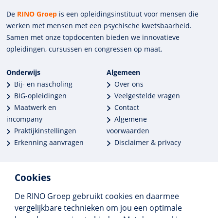
De
RINO Groep
is een opleidings­insti­tuut voor mensen die
werken met mensen met een psychische kwets­baar­heid.
Samen met onze top­docenten bieden we innova­tieve
opleidingen, cursussen en congres­sen op maat.
Onderwijs
Algemeen
Bij- en nascholing
Over ons
BIG-opleidingen
Veelgestelde vragen
Maatwerk en
Contact
incompany
Algemene
Praktijkinstellingen
voorwaarden
Erkenning aanvragen
Disclaimer & privacy
Cookies
De RINO Groep gebruikt cookies en daarmee
Meer dan 250 opleidingen
vergelijkbare technieken om jou een optimale
Alle BIG-opleidingen in huis