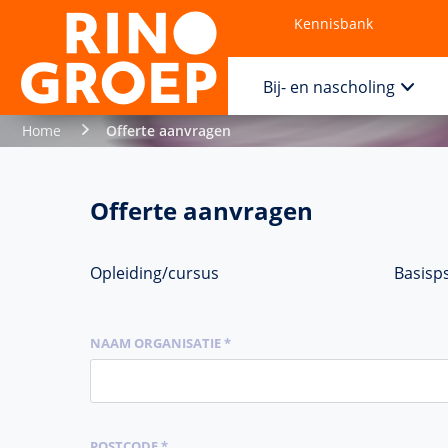
Kennisbank
Contact
Bij- en nascholing
Home
Offerte aanvragen
Offerte aanvragen
Opleiding/cursus
Basisps
NAAM ORGANISATIE *
POSTCODE *