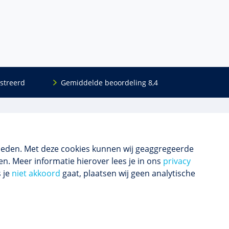
streerd
Gemiddelde beoordeling 8,4
Volg ons
Blijf op de hoogte van het (nieuwe) scholings­
aanbod en ons laatste nieuws.
ieden. Met deze cookies kunnen wij geaggregeerde
n. Meer informatie hierover lees je in ons
privacy
s je
niet akkoord
gaat, plaatsen wij geen analytische
Inschrijven nieuwsbrief