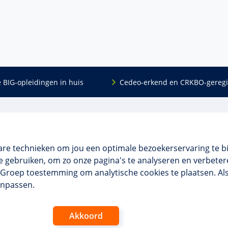
e BIG-opleidingen in huis
Cedeo-erkend en CRKBO-geregi
Algemeen
scholing
Over ons
dingen
Veelgestelde vragen
are technieken om jou een optimale bezoekerservaring te b
 en incompany
Contact
 gebruiken, om zo onze pagina's te analyseren en verbetere
tellingen
Algemene voorwaarden
NO Groep toestemming om analytische cookies te plaatsen. Al
 aanvragen
Disclaimer & privacy
anpassen.
Akkoord