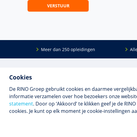
Meer dan 250 opleidingen
All
De
RINO Groep
is een opleidings­insti­tuut
Onderwijs
Cookies
voor mensen die werken met mensen met
Bij- en na
een psychische kwets­baar­heid. Samen met
BIG-oplei
De RINO Groep gebruikt cookies en daarmee vergelijkb
onze top­docenten bieden we innova­tieve
Maatwerk
informatie verzamelen over hoe bezoekers onze website
opleidingen, cursussen en congres­sen op
Praktijkins
statement
. Door op ‘Akkoord’ te klikken geef je de RI
maat.
Erkenning
cookies. Je kunt op elk moment je cookie-instellingen a