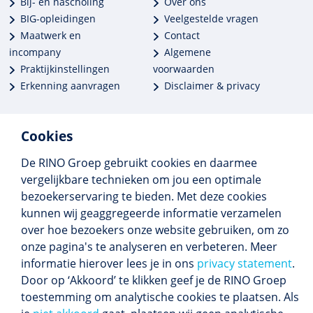
Bij- en nascholing
Over ons
BIG-opleidingen
Veelgestelde vragen
Maatwerk en
Contact
incompany
Algemene
Praktijkinstellingen
voorwaarden
Erkenning aanvragen
Disclaimer & privacy
Cookies
De RINO Groep gebruikt cookies en daarmee
Meer dan 250 opleidingen
vergelijkbare technieken om jou een optimale
Alle BIG-opleidingen in huis
bezoekerservaring te bieden. Met deze cookies
Cedeo-erkend en CRKBO-geregistreerd
kunnen wij geaggregeerde informatie verzamelen
Gemiddelde beoordeling 8,4
over hoe bezoekers onze website gebruiken, om zo
onze pagina's te analyseren en verbeteren. Meer
informatie hierover lees je in ons
privacy statement
.
Door op ‘Akkoord’ te klikken geef je de RINO Groep
Volg ons
toestemming om analytische cookies te plaatsen. Als
Blijf op de hoogte van het (nieuwe) scholings­