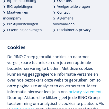
Bij- en nascholing
Over ons
BIG-opleidingen
Veelgestelde vragen
Maatwerk en
Contact
incompany
Algemene
Praktijkinstellingen
voorwaarden
Erkenning aanvragen
Disclaimer & privacy
Cookies
De RINO Groep gebruikt cookies en daarmee
Meer dan 250 opleidingen
vergelijkbare technieken om jou een optimale
Alle BIG-opleidingen in huis
bezoekerservaring te bieden. Met deze cookies
Cedeo-erkend en CRKBO-geregistreerd
kunnen wij geaggregeerde informatie verzamelen
Gemiddelde beoordeling 8,4
over hoe bezoekers onze website gebruiken, om zo
onze pagina's te analyseren en verbeteren. Meer
informatie hierover lees je in ons
privacy statement
.
Door op ‘Akkoord’ te klikken geef je de RINO Groep
Volg ons
toestemming om analytische cookies te plaatsen. Als
Blijf op de hoogte van het (nieuwe) scholings­