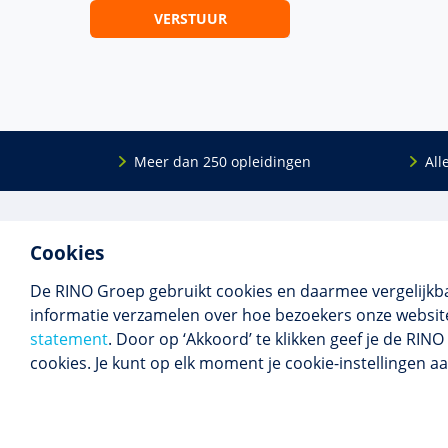
Meer dan 250 opleidingen
All
De
RINO Groep
is een opleidings­insti­tuut
Onderwijs
Cookies
voor mensen die werken met mensen met
Bij- en na
een psychische kwets­baar­heid. Samen met
BIG-oplei
De RINO Groep gebruikt cookies en daarmee vergelijkb
onze top­docenten bieden we innova­tieve
Maatwerk
informatie verzamelen over hoe bezoekers onze website
opleidingen, cursussen en congres­sen op
Praktijkins
statement
. Door op ‘Akkoord’ te klikken geef je de RI
maat.
Erkenning
cookies. Je kunt op elk moment je cookie-instellingen a