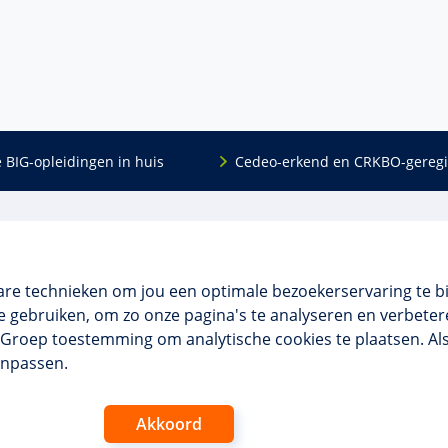
e BIG-opleidingen in huis
Cedeo-erkend en CRKBO-geregi
Algemeen
scholing
Over ons
dingen
Veelgestelde vragen
are technieken om jou een optimale bezoekerservaring te b
 en incompany
Contact
 gebruiken, om zo onze pagina's te analyseren en verbetere
tellingen
Algemene voorwaarden
NO Groep toestemming om analytische cookies te plaatsen. Al
 aanvragen
Disclaimer & privacy
anpassen.
Akkoord