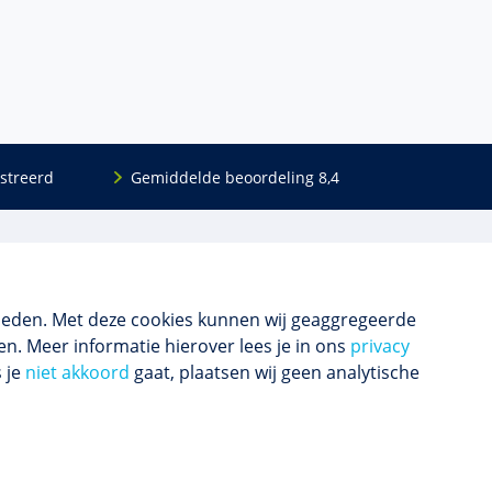
streerd
Gemiddelde beoordeling 8,4
Volg ons
Blijf op de hoogte van het (nieuwe) scholings­
aanbod en ons laatste nieuws.
ieden. Met deze cookies kunnen wij geaggregeerde
n. Meer informatie hierover lees je in ons
privacy
s je
niet akkoord
gaat, plaatsen wij geen analytische
Inschrijven nieuwsbrief