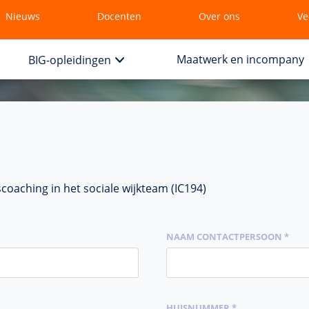
Nieuws
Docenten
Over ons
Ve
Maatwerk en incompany
BIG-opleidingen
oaching in het sociale wijkteam (IC194)
NAAM CONTACTPERSOON *
HUISNUMMER *