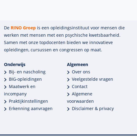
De
RINO Groep
is een opleidings­insti­tuut voor mensen die
werken met mensen met een psychische kwets­baar­heid.
Samen met onze top­docenten bieden we innova­tieve
opleidingen, cursussen en congres­sen op maat.
Onderwijs
Algemeen
Bij- en nascholing
Over ons
BIG-opleidingen
Veelgestelde vragen
Maatwerk en
Contact
incompany
Algemene
Praktijkinstellingen
voorwaarden
Erkenning aanvragen
Disclaimer & privacy