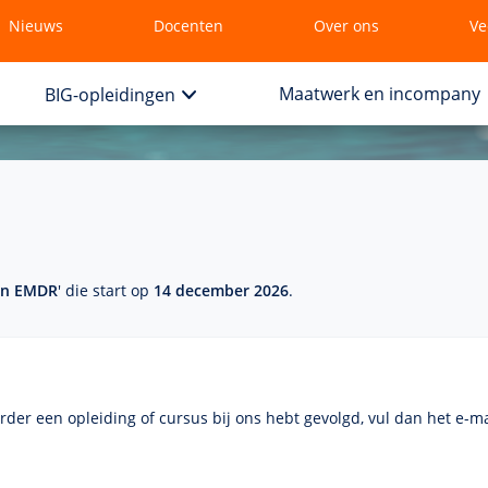
Nieuws
Docenten
Over ons
Ve
Maatwerk en incompany
BIG-opleidingen
in EMDR
' die start op
14 december 2026
.
eerder een opleiding of cursus bij ons hebt gevolgd, vul dan het
e-ma