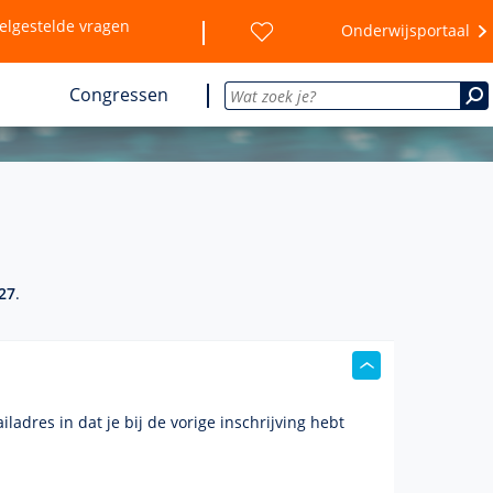
elgestelde vragen
Onderwijsportaal
Congressen
027
.
iladres
in dat je bij de vorige inschrijving hebt