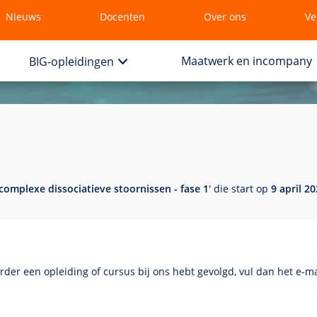
Nieuws
Docenten
Over ons
Ve
Maatwerk en incompany
BIG-opleidingen
complexe dissociatieve stoornissen - fase 1
' die start op
9 april 2
eerder een opleiding of cursus bij ons hebt gevolgd, vul dan het
e-ma