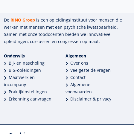
De
RINO Groep
is een opleidings­insti­tuut voor mensen die
werken met mensen met een psychische kwets­baar­heid.
Samen met onze top­docenten bieden we innova­tieve
opleidingen, cursussen en congres­sen op maat.
Onderwijs
Algemeen
Bij- en nascholing
Over ons
BIG-opleidingen
Veelgestelde vragen
Maatwerk en
Contact
incompany
Algemene
Praktijkinstellingen
voorwaarden
Erkenning aanvragen
Disclaimer & privacy