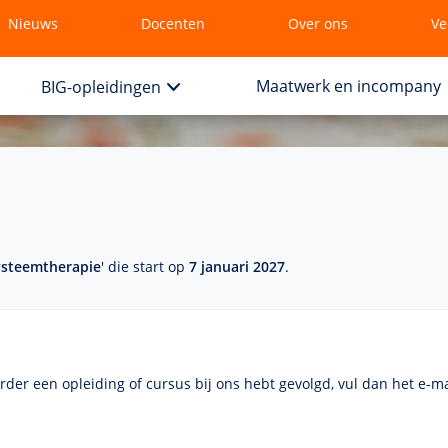
Nieuws
Docenten
Over ons
Ve
Maatwerk en incompany
BIG-opleidingen
ysteemtherapie
' die start op
7 januari 2027
.
eerder een opleiding of cursus bij ons hebt gevolgd, vul dan het
e-ma