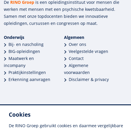
De
RINO Groep
is een opleidings­insti­tuut voor mensen die
werken met mensen met een psychische kwets­baar­heid.
Samen met onze top­docenten bieden we innova­tieve
opleidingen, cursussen en congres­sen op maat.
Onderwijs
Algemeen
Bij- en nascholing
Over ons
BIG-opleidingen
Veelgestelde vragen
Maatwerk en
Contact
incompany
Algemene
Praktijkinstellingen
voorwaarden
Erkenning aanvragen
Disclaimer & privacy
Cookies
Meer dan 250 opleidingen
Alle BIG-opleidingen in huis
De RINO Groep gebruikt cookies en daarmee vergelijkbare
Cedeo-erkend en CRKBO-geregistreerd