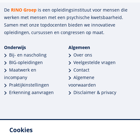
De
RINO Groep
is een opleidings­insti­tuut voor mensen die
werken met mensen met een psychische kwets­baar­heid.
Samen met onze top­docenten bieden we innova­tieve
opleidingen, cursussen en congres­sen op maat.
Onderwijs
Algemeen
Bij- en nascholing
Over ons
BIG-opleidingen
Veelgestelde vragen
Maatwerk en
Contact
incompany
Algemene
Praktijkinstellingen
voorwaarden
Erkenning aanvragen
Disclaimer & privacy
Cookies
Meer dan 250 opleidingen
Alle BIG-opleidingen in huis