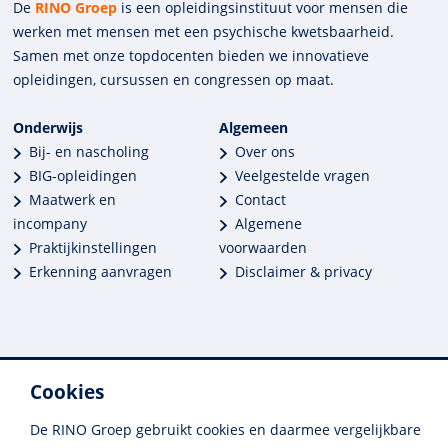
De
RINO Groep
is een opleidings­insti­tuut voor mensen die
werken met mensen met een psychische kwets­baar­heid.
Samen met onze top­docenten bieden we innova­tieve
opleidingen, cursussen en congres­sen op maat.
Onderwijs
Algemeen
Bij- en nascholing
Over ons
BIG-opleidingen
Veelgestelde vragen
Maatwerk en
Contact
incompany
Algemene
Praktijkinstellingen
voorwaarden
Erkenning aanvragen
Disclaimer & privacy
Cookies
Meer dan 250 opleidingen
Alle BIG-opleidingen in huis
De RINO Groep gebruikt cookies en daarmee vergelijkbare
Cedeo-erkend en CRKBO-geregistreerd