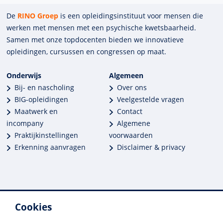
De
RINO Groep
is een opleidings­insti­tuut voor mensen die
werken met mensen met een psychische kwets­baar­heid.
Samen met onze top­docenten bieden we innova­tieve
opleidingen, cursussen en congres­sen op maat.
Onderwijs
Algemeen
Bij- en nascholing
Over ons
BIG-opleidingen
Veelgestelde vragen
Maatwerk en
Contact
incompany
Algemene
Praktijkinstellingen
voorwaarden
Erkenning aanvragen
Disclaimer & privacy
Cookies
Meer dan 250 opleidingen
Alle BIG-opleidingen in huis