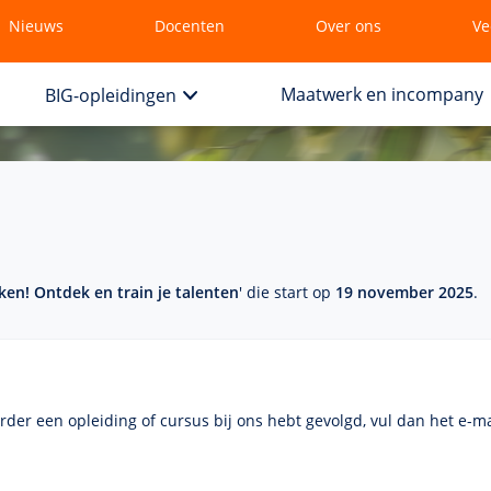
Nieuws
Docenten
Over ons
Ve
Maatwerk en incompany
BIG-opleidingen
ken! Ontdek en train je talenten
' die start op
19 november 2025
.
eerder een opleiding of cursus bij ons hebt gevolgd, vul dan het
e-ma