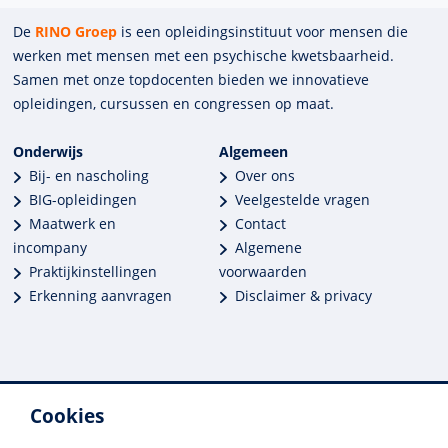
De
RINO Groep
is een opleidings­insti­tuut voor mensen die
werken met mensen met een psychische kwets­baar­heid.
Samen met onze top­docenten bieden we innova­tieve
opleidingen, cursussen en congres­sen op maat.
Onderwijs
Algemeen
Bij- en nascholing
Over ons
BIG-opleidingen
Veelgestelde vragen
Maatwerk en
Contact
incompany
Algemene
Praktijkinstellingen
voorwaarden
Erkenning aanvragen
Disclaimer & privacy
Cookies
Meer dan 250 opleidingen
Alle BIG-opleidingen in huis