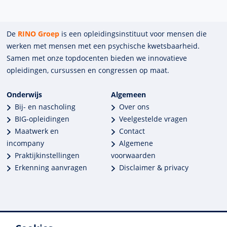
De
RINO Groep
is een opleidings­insti­tuut voor mensen die
werken met mensen met een psychische kwets­baar­heid.
Samen met onze top­docenten bieden we innova­tieve
opleidingen, cursussen en congres­sen op maat.
Onderwijs
Algemeen
Bij- en nascholing
Over ons
BIG-opleidingen
Veelgestelde vragen
Maatwerk en
Contact
incompany
Algemene
Praktijkinstellingen
voorwaarden
Erkenning aanvragen
Disclaimer & privacy