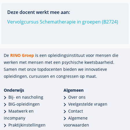
Deze docent werkt mee aan:
Vervolgcursus Schematherapie in groepen (B2724)
De
RINO Groep
is een opleidings­insti­tuut voor mensen die
werken met mensen met een psychische kwets­baar­heid.
Samen met onze top­docenten bieden we innova­tieve
opleidingen, cursussen en congres­sen op maat.
Onderwijs
Algemeen
Bij- en nascholing
Over ons
BIG-opleidingen
Veelgestelde vragen
Maatwerk en
Contact
incompany
Algemene
Praktijkinstellingen
voorwaarden