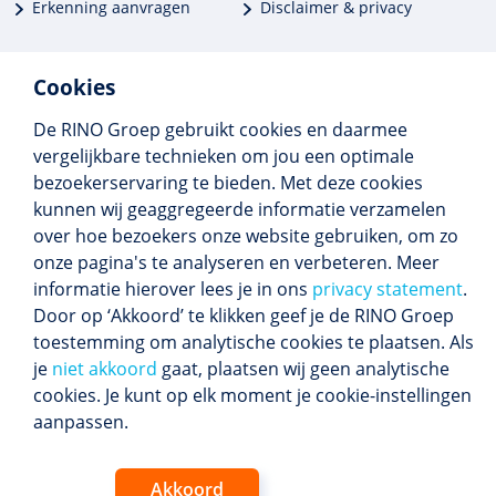
Erkenning aanvragen
Disclaimer & privacy
Cookies
De RINO Groep gebruikt cookies en daarmee
Meer dan 250 opleidingen
vergelijkbare technieken om jou een optimale
Alle BIG-opleidingen in huis
bezoekerservaring te bieden. Met deze cookies
Cedeo-erkend en CRKBO-geregistreerd
kunnen wij geaggregeerde informatie verzamelen
Gemiddelde beoordeling 8,4
over hoe bezoekers onze website gebruiken, om zo
onze pagina's te analyseren en verbeteren. Meer
informatie hierover lees je in ons
privacy statement
.
Door op ‘Akkoord’ te klikken geef je de RINO Groep
Volg ons
toestemming om analytische cookies te plaatsen. Als
Blijf op de hoogte van het (nieuwe) scholings­
je
niet akkoord
gaat, plaatsen wij geen analytische
aanbod en ons laatste nieuws.
cookies. Je kunt op elk moment je cookie-instellingen
Inschrijven nieuwsbrief
aanpassen.
Akkoord