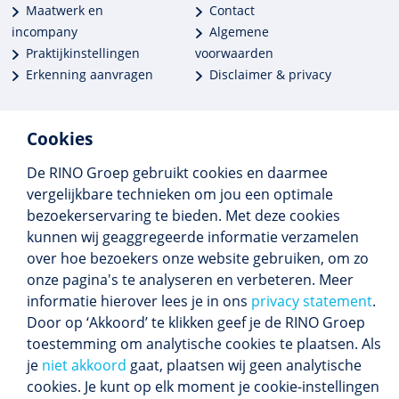
Maatwerk en
Contact
incompany
Algemene
Praktijkinstellingen
voorwaarden
Erkenning aanvragen
Disclaimer & privacy
Cookies
De RINO Groep gebruikt cookies en daarmee
Meer dan 250 opleidingen
vergelijkbare technieken om jou een optimale
Alle BIG-opleidingen in huis
bezoekerservaring te bieden. Met deze cookies
Cedeo-erkend en CRKBO-geregistreerd
kunnen wij geaggregeerde informatie verzamelen
Gemiddelde beoordeling 8,4
over hoe bezoekers onze website gebruiken, om zo
onze pagina's te analyseren en verbeteren. Meer
informatie hierover lees je in ons
privacy statement
.
Door op ‘Akkoord’ te klikken geef je de RINO Groep
Volg ons
toestemming om analytische cookies te plaatsen. Als
Blijf op de hoogte van het (nieuwe) scholings­
je
niet akkoord
gaat, plaatsen wij geen analytische
aanbod en ons laatste nieuws.
cookies. Je kunt op elk moment je cookie-instellingen