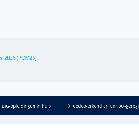
er 2026 (POM26)
e BIG-opleidingen in huis
Cedeo-erkend en CRKBO-geregi
Algemeen
scholing
Over ons