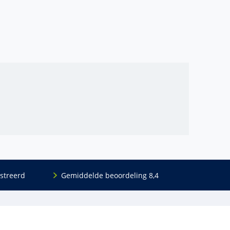
streerd
Gemiddelde beoordeling 8,4
Volg ons
Blijf op de hoogte van het (nieuwe) scholings­