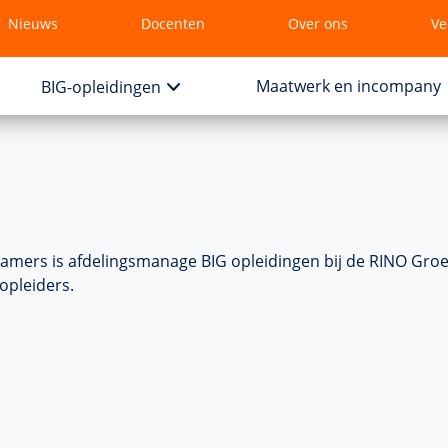
Nieuws
Docenten
Over ons
Ve
Maatwerk en incompany
BIG-opleidingen
amers is afdelingsmanage BIG opleidingen bij de RINO Groe
kopleiders.