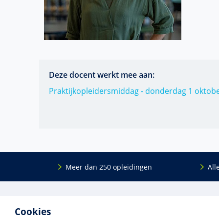
Deze docent werkt mee aan:
Praktijkopleidersmiddag - donderdag 1 oktob
Meer dan 250 opleidingen
All
De
RINO Groep
is een opleidings­insti­tuut
Onderwijs
Cookies
voor mensen die werken met mensen met
Bij- en na