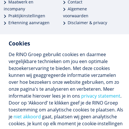
Maatwerk en
Contact
incompany
Algemene
Praktijkinstellingen
voorwaarden
Erkenning aanvragen
Disclaimer & privacy
Cookies
De RINO Groep gebruikt cookies en daarmee
Meer dan 250 opleidingen
vergelijkbare technieken om jou een optimale
Alle BIG-opleidingen in huis
bezoekerservaring te bieden. Met deze cookies
Cedeo-erkend en CRKBO-geregistreerd
kunnen wij geaggregeerde informatie verzamelen
Gemiddelde beoordeling 8,4
over hoe bezoekers onze website gebruiken, om zo
onze pagina's te analyseren en verbeteren. Meer
informatie hierover lees je in ons
privacy statement
.
Door op ‘Akkoord’ te klikken geef je de RINO Groep
Volg ons
toestemming om analytische cookies te plaatsen. Als
Blijf op de hoogte van het (nieuwe) scholings­
je
niet akkoord
gaat, plaatsen wij geen analytische
aanbod en ons laatste nieuws.
cookies. Je kunt op elk moment je cookie-instellingen