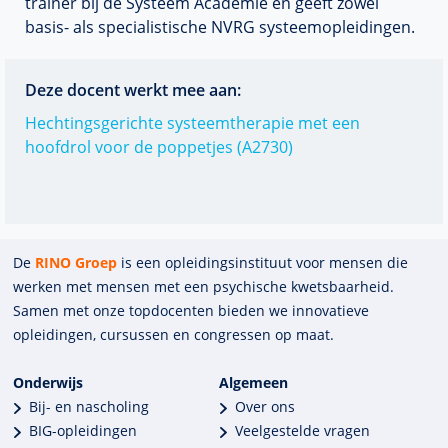
trainer bij de Systeem Academie en geeft zowel
basis- als specialistische NVRG systeemopleidingen.
Deze docent werkt mee aan:
Hechtingsgerichte systeemtherapie met een
hoofdrol voor de poppetjes (A2730)
De
RINO Groep
is een opleidings­insti­tuut voor mensen die
werken met mensen met een psychische kwets­baar­heid.
Samen met onze top­docenten bieden we innova­tieve
opleidingen, cursussen en congres­sen op maat.
Onderwijs
Algemeen
Bij- en nascholing
Over ons
BIG-opleidingen
Veelgestelde vragen