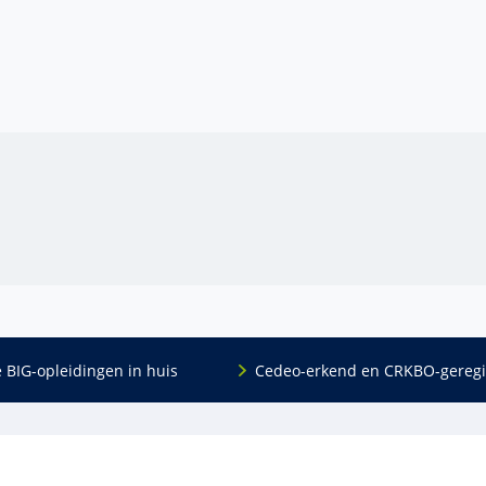
e BIG-opleidingen in huis
Cedeo-erkend en CRKBO-geregi
Algemeen
scholing
Over ons