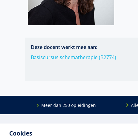
Deze docent werkt mee aan:
Basiscursus schematherapie (B2774)
Meer dan 250 opleidingen
All
De
RINO Groep
is een opleidings­insti­tuut
Onderwijs
Cookies
voor mensen die werken met mensen met
Bij- en na