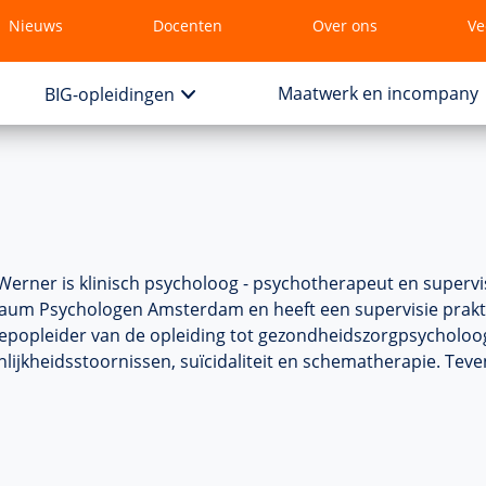
Nieuws
Docenten
Over ons
Ve
Maatwerk en incompany
BIG-opleidingen
Werner is klinisch psycholoog - psychotherapeut en supervis
aum Psychologen Amsterdam en heeft een supervisie praktij
epopleider van de opleiding tot gezondheidszorgpsycholoog
lijkheidsstoornissen, suïcidaliteit en schematherapie. Tevens