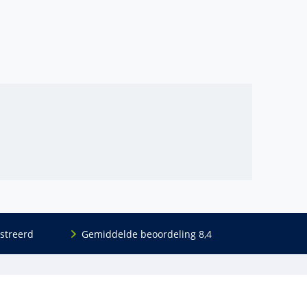
streerd
Gemiddelde beoordeling 8,4
Volg ons
Blijf op de hoogte van het (nieuwe) scholings­