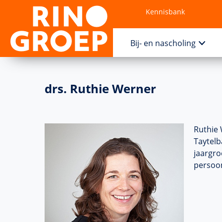
Kennisbank
Contact
Bij- en nascholing
drs. Ruthie Werner
Ruthie 
Taytelb
jaargro
persoon