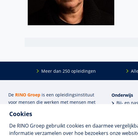
Meer dan 250 opleidingen
All
De
RINO Groep
is een opleidings­insti­tuut
Onderwijs
voor mensen die werken met mensen met
Bij- en na
een psychische kwets­baar­heid. Samen met
BIG-oplei
Cookies
onze top­docenten bieden we innova­tieve
Maatwerk
opleidingen, cursussen en congres­sen op
Praktijkins
De RINO Groep gebruikt cookies en daarmee vergelijkb
maat.
Erkenning
informatie verzamelen over hoe bezoekers onze website