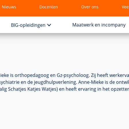
Nieuws
Docenten
Over ons
Vee
Maatwerk en incompany
BIG-opleidingen
ieke is orthopedagoog en Gz-psycholoog.
Zij heeft werkerv
ychiatrie en de jeugdhulpverlening. Anne-Mieke is de ontwik
lig Schatjes Katjes Watjes) en heeft ervaring in het opzette