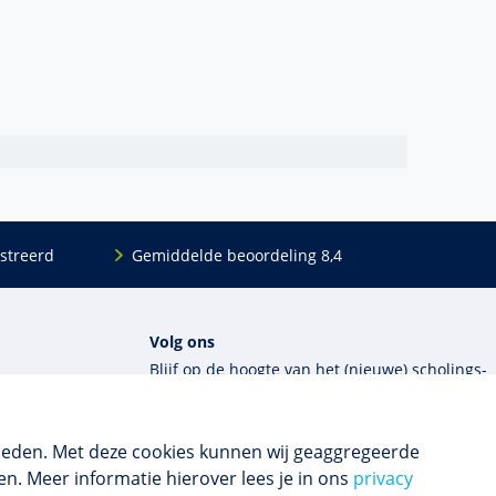
streerd
Gemiddelde beoordeling 8,4
Volg ons
Blijf op de hoogte van het (nieuwe) scholings­
aanbod en ons laatste nieuws.
ieden. Met deze cookies kunnen wij geaggregeerde
Inschrijven nieuwsbrief
n. Meer informatie hierover lees je in ons
privacy