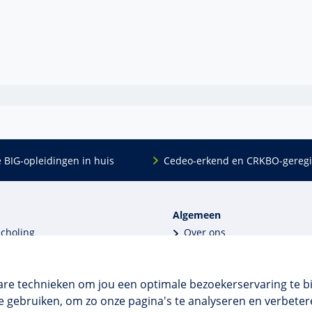
e BIG-opleidingen in huis
Cedeo-erkend en CRKBO-geregi
Algemeen
scholing
Over ons
dingen
Veelgestelde vragen
 en incompany
Contact
tellingen
Algemene voorwaarden
are technieken om jou een optimale bezoekerservaring te b
 aanvragen
Disclaimer & privacy
 gebruiken, om zo onze pagina's te analyseren en verbetere