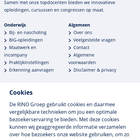
Samen met onze top­docenten bieden we innova­tieve
opleidingen, cursussen en congres­sen op maat.
Onderwijs
Algemeen
Bij- en nascholing
Over ons
BIG-opleidingen
Veelgestelde vragen
Maatwerk en
Contact
incompany
Algemene
Praktijkinstellingen
voorwaarden
Erkenning aanvragen
Disclaimer & privacy
Cookies
De RINO Groep gebruikt cookies en daarmee
Meer dan 250 opleidingen
vergelijkbare technieken om jou een optimale
Alle BIG-opleidingen in huis
bezoekerservaring te bieden. Met deze cookies
Cedeo-erkend en CRKBO-geregistreerd
kunnen wij geaggregeerde informatie verzamelen
Gemiddelde beoordeling 8,4
over hoe bezoekers onze website gebruiken, om zo