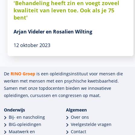
'Behandeling heeft zin en voegt zoveel
kwaliteit van leven toe. Ook als je 75
bent'
Arjan Videler en Rosalien Wilting
12 oktober 2023
De
RINO Groep
is een opleidings­insti­tuut voor mensen die
werken met mensen met een psychische kwets­baar­heid.
Samen met onze top­docenten bieden we innova­tieve
opleidingen, cursussen en congres­sen op maat.
Onderwijs
Algemeen
Bij- en nascholing
Over ons
BIG-opleidingen
Veelgestelde vragen
Maatwerk en
Contact