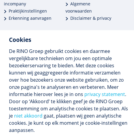
incompany
Algemene
Praktijkinstellingen
voorwaarden
Erkenning aanvragen
Disclaimer & privacy
Cookies
De RINO Groep gebruikt cookies en daarmee
Meer dan 250 opleidingen
vergelijkbare technieken om jou een optimale
Alle BIG-opleidingen in huis
bezoekerservaring te bieden. Met deze cookies
Cedeo-erkend en CRKBO-geregistreerd
kunnen wij geaggregeerde informatie verzamelen
Gemiddelde beoordeling 8,4
over hoe bezoekers onze website gebruiken, om zo
onze pagina's te analyseren en verbeteren. Meer
informatie hierover lees je in ons
privacy statement
.
Door op ‘Akkoord’ te klikken geef je de RINO Groep
Volg ons
toestemming om analytische cookies te plaatsen. Als
Blijf op de hoogte van het (nieuwe) scholings­
je
niet akkoord
gaat, plaatsen wij geen analytische
aanbod en ons laatste nieuws.
cookies. Je kunt op elk moment je cookie-instellingen
Inschrijven nieuwsbrief
aanpassen.